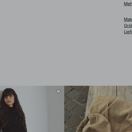
Meh
Art
Mat
Grö
Lie