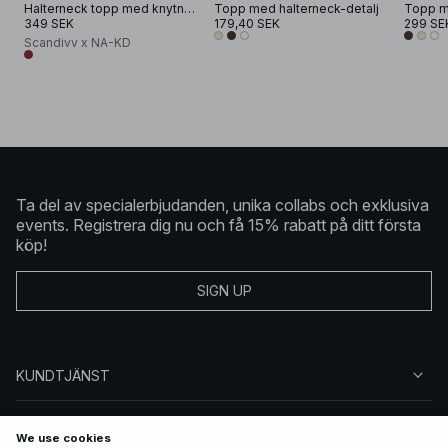
Halterneck topp med knytning
Topp med halterneck-detalj
Topp me
349 SEK
179,40 SEK
299 SE
Scandivv x NA-KD
Ta del av specialerbjudanden, unika collabs och exklusiva
events. Registrera dig nu och få 15% rabatt på ditt första
köp!
SIGN UP
KUNDTJÄNST
OM NA-KD