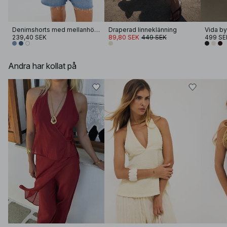
Denimshorts med mellanhög midja
Draperad linneklänning
239,40 SEK
89,80 SEK
449 SEK
499 SE
Andra har kollat på