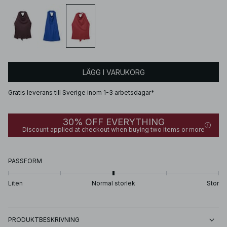
LÄGG I VARUKORG
Gratis leverans till Sverige inom 1-3 arbetsdagar*
30% OFF EVERYTHING
Discount applied at checkout when buying two items or more
PASSFORM
Liten
Normal storlek
Stor
PRODUKTBESKRIVNING