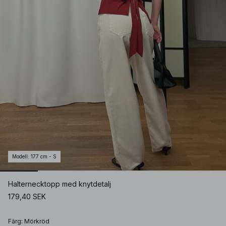
Modell
:
177 cm - S
Halternecktopp med knytdetalj
179,40 SEK
Färg
:
Mörkröd