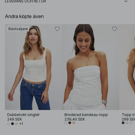
LEVERANS OCH RETUR
Andra köpte även
Bästsäljare
Dubbelvikt singlet
Broderad bandeau-topp
Topp me
249 SEK
239,40 SEK
299 SE
+1