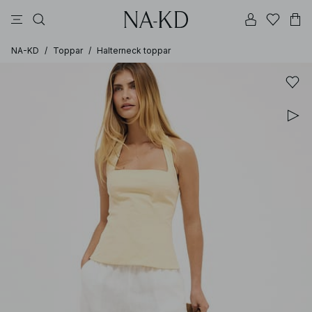
linne
byxor
toppar
klänningar
bruna
NA-KD
/
Toppar
/
Halterneck toppar