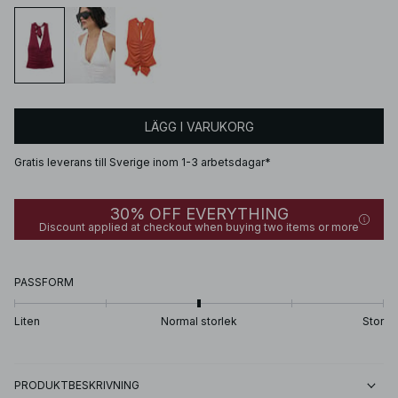
LÄGG I VARUKORG
Gratis leverans till Sverige inom 1-3 arbetsdagar*
30% OFF EVERYTHING
Discount applied at checkout when buying two items or more
PASSFORM
Liten
Normal storlek
Stor
PRODUKTBESKRIVNING