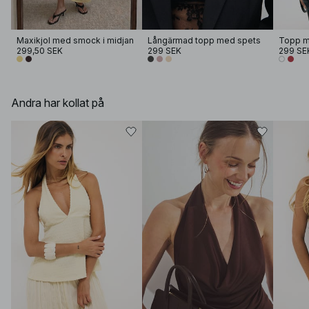
Maxikjol med smock i midjan
Långärmad topp med spets
Topp m
299,50 SEK
299 SEK
299 SE
Andra har kollat på