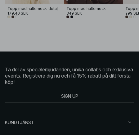
Topp med halterneck-detalj
Topp med halterneck
Topp me
179,40 SEK
349 SEK
299 SE
Ta del av specialerbjudanden, unika collabs och exklusiva
events. Registrera dig nu och få 15% rabatt på ditt första
köp!
SIGN UP
KUNDTJÄNST
OM NA-KD