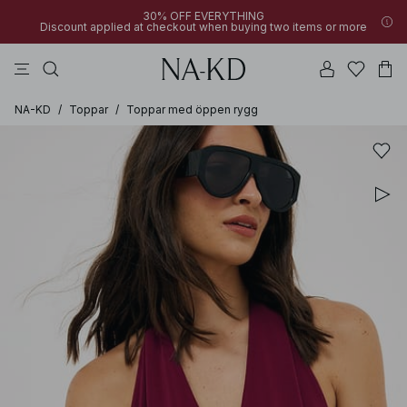
30% OFF EVERYTHING
Discount applied at checkout when buying two items or more
linne
byxor
svarta
överdelar
mörkbruna
NA-KD
/
Toppar
/
Toppar med öppen rygg