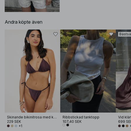
Andra köpte även
Bästsä
Skinande bikinitrosa med knyt i sidan
Ribbstickad tanktopp
Vid klä
229 SEK
107,40 SEK
699 SE
+1