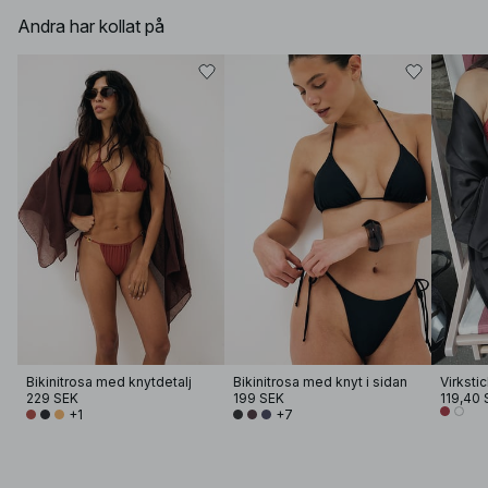
Andra har kollat på
Bikinitrosa med knytdetalj
Bikinitrosa med knyt i sidan
229 SEK
199 SEK
119,40 
+1
+7