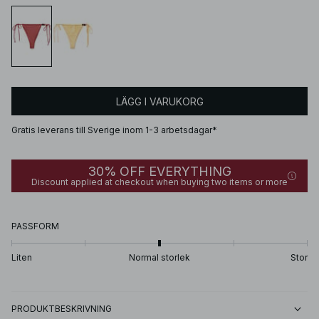
LÄGG I VARUKORG
Gratis leverans till Sverige inom 1-3 arbetsdagar*
30% OFF EVERYTHING
Discount applied at checkout when buying two items or more
PASSFORM
Liten
Normal storlek
Stor
PRODUKTBESKRIVNING