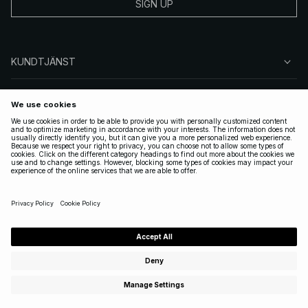
SIGN UP
KUNDTJÄNST
OM NA-KD
FÖLJ OSS
JURIDISKT
SWEDEN
|
SVENSKA
Copyright 2025 Nakdcom One World AB