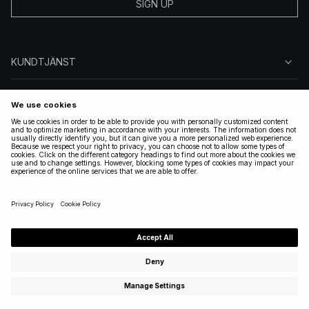
SIGN UP
KUNDTJÄNST
OM NA-KD
FÖLJ OSS
JURIDISKT
SWEDEN
|
SVENSKA
Copyright 2025 Nakdcom One World AB