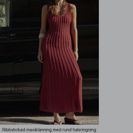
Ribbstickad maxiklänning med rund halsringning