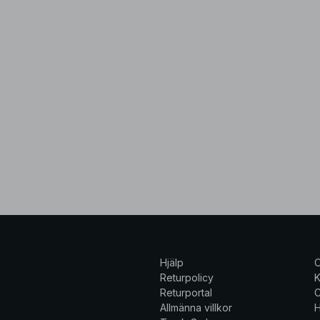
Hjälp
Returpolicy
K
Returportal
C
Allmänna villkor
H