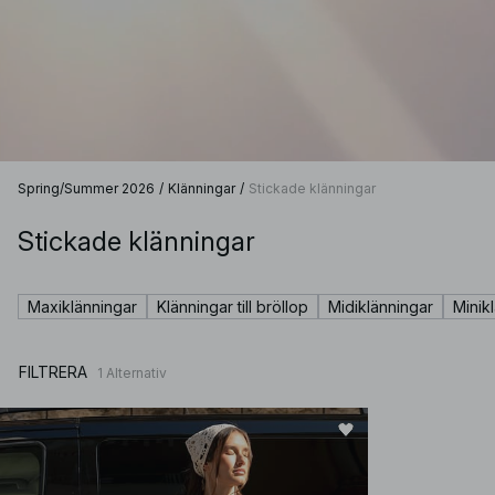
Spring/Summer 2026
/
Klänningar
/
Stickade klänningar
Stickade klänningar
Maxiklänningar
Klänningar till bröllop
Midiklänningar
Minik
FILTRERA
1
Alternativ