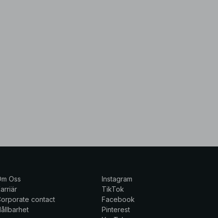
Om Oss
Instagram
arriär
TikTok
orporate contact
Facebook
ållbarhet
Pinterest