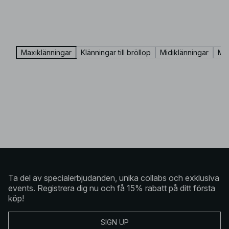
Maxiklänningar
Klänningar till bröllop
Midiklänningar
Min
Ta del av specialerbjudanden, unika collabs och exklusiva
events. Registrera dig nu och få 15% rabatt på ditt första
köp!
SIGN UP