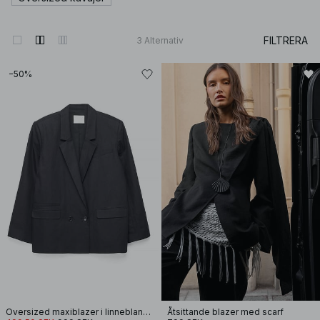
FILTRERA
3
Alternativ
−50%
Oversized maxiblazer i linneblandning
Åtsittande blazer med scarf