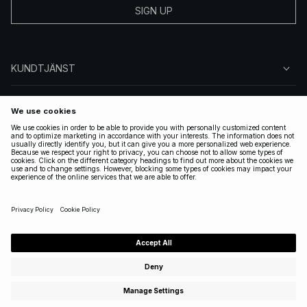
SIGN UP
KUNDTJÄNST
OM NA-KD
FÖLJ OSS
JURIDISKT
SWEDEN
|
SVENSKA
Copyright 2025 Nakdcom One World AB