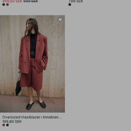
499,50 SEK
999 SEK
799 SEK
Oversized maxiblazer i linneblandning
199,80 SEK