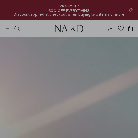
12h 57m 18s
30% OFF EVERYTHING
Discount applied at checkout when buying two items or more
linne
byxor
klänningar
svarta
överdelar