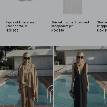
Figursydd blazer med 
Strikket maxicardigan med 
Strikk
knappedetaljer
knappedetaljer
knappe
NOK 959
NOK 859
NOK 8