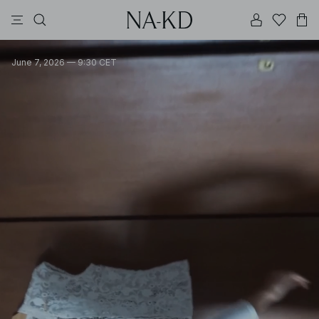
bukser
topper
brune
svarte
bomull
June 7, 2026 — 9:30 CET