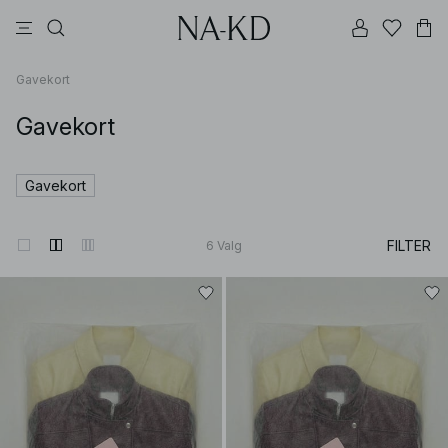
bukser
topper
kjoler
brune
svarte
Gavekort
Gavekort
Gavekort
FILTER
6
Valg