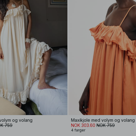
volym og volang
Maxikjole med volym og volang
K 759
NOK 303.60
NOK 759
4 farger