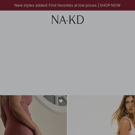
FINAL SALE | SHOP NOW
New styles added: Find favorites at low prices | SHOP NOW
FINAL SALE | SHOP NOW