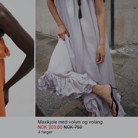
Maxikjole med volym og volang
NOK 303.60
NOK 759
4 farger