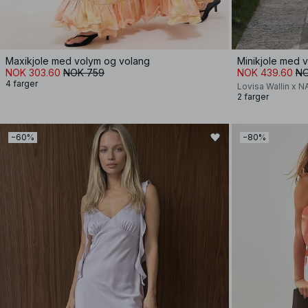
Maxikjole med volym og volang
Minikjole med 
NOK 303.60
NOK 759
NOK 439.60
NO
4 farger
Lovisa Wallin x 
2 farger
−60%
−80%