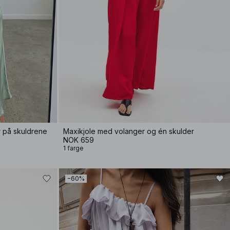
r på skuldrene
Maxikjole med volanger og én skulder
NOK 659
1 farge
−60%