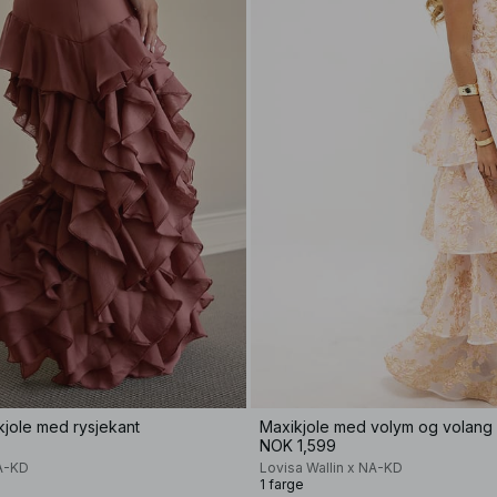
kjole med rysjekant
Maxikjole med volym og volang
NOK 1,599
NA-KD
Lovisa Wallin x NA-KD
1 farge