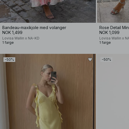
Bandeau-maxikjole med volanger
Rose Detail Min
NOK 1,499
NOK 1,099
Lovisa Wallin x NA-KD
Lovisa Wallin x 
1 farge
1 farge
−50%
−50%