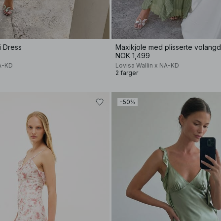
i Dress
Maxikjole med plisserte volangd
NOK 1,499
NA-KD
Lovisa Wallin x NA-KD
2 farger
−50%