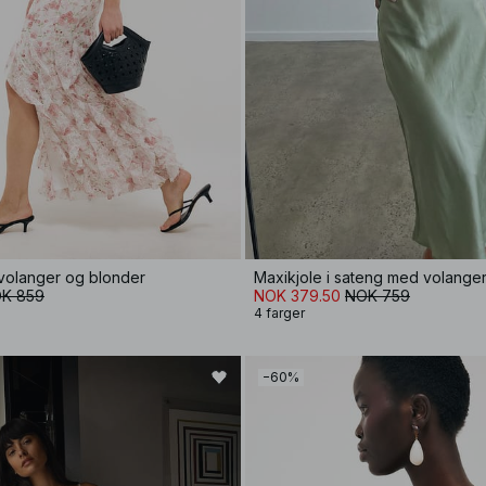
volanger og blonder
Maxikjole i sateng med volange
K 859
NOK 379.50
NOK 759
4 farger
−60%