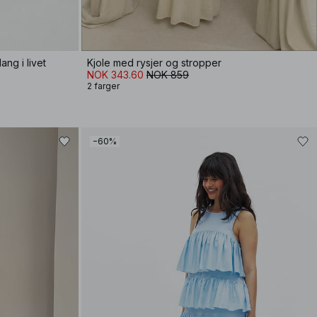
ng i livet
Kjole med rysjer og stropper
NOK 343.60
NOK 859
2 farger
−60%