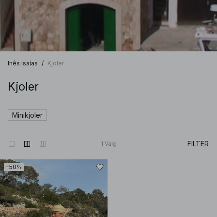
Inês Isaías
/
Kjoler
Kjoler
Minikjoler
FILTER
1
Valg
−50%