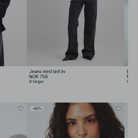
Jeans med lavt liv
Baggy
NOK 759
NOK 
8 farger
6 farg
−80%