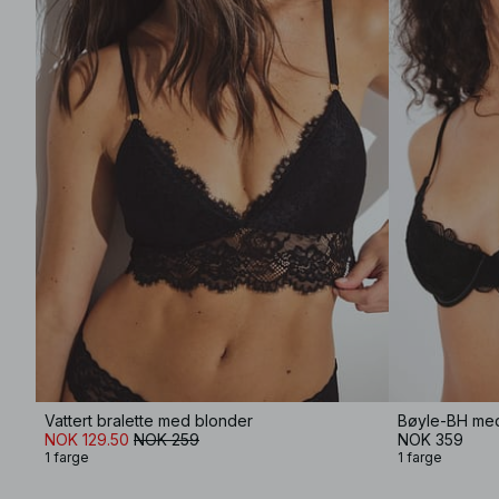
Vattert bralette med blonder
Bøyle-BH med
NOK 129.50
NOK 259
NOK 359
1 farge
1 farge