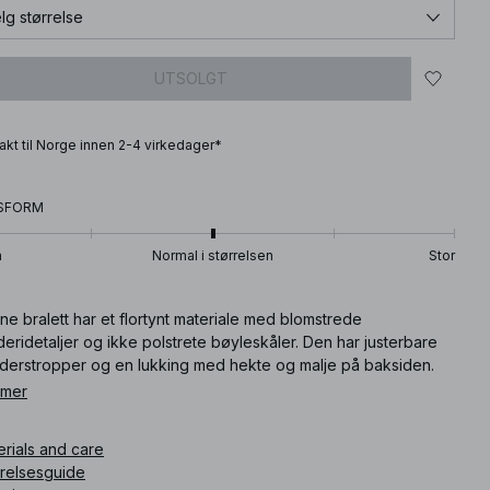
lg størrelse
UTSOLGT
frakt til Norge innen 2-4 virkedager*
SFORM
n
Normal i størrelsen
Stor
e bralett har et flortynt materiale med blomstrede
eridetaljer og ikke polstrete bøyleskåler. Den har justerbare
lderstropper og en lukking med hekte og malje på baksiden.
e bralett finnes i svart.
 mer
ikkelnummer
:
1013-001298-0002
erials and care
rrelsesguide