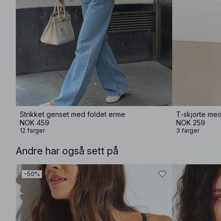
Strikket genset med foldet erme
T-skjorte me
NOK 459
NOK 259
12 farger
3 farger
Andre har også sett på
−50%