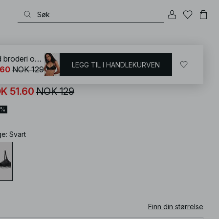
KD
/
Undertøy
/
BH-er
/
Bralette
Transparent bralette med broderi og bøyle
LEGG TIL I HANDLEKURVEN
.60
NOK 129
ansparent bralette med broderi og bøyle
K 51.60
NOK 129
0%
ge
:
Svart
Finn din størrelse