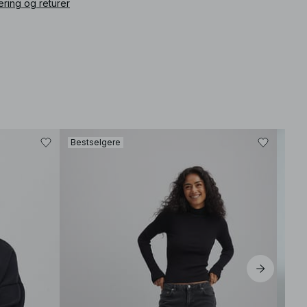
ering og returer
Bestselgere
Best