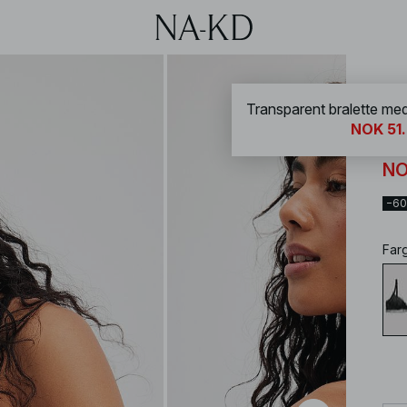
NA-
NOK 51
Tr
NO
−6
Far