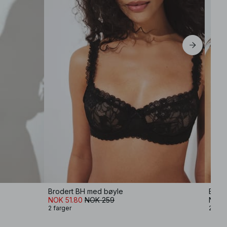
Brodert BH med bøyle
Balco
NOK 51.80
NOK 259
NOK 
2 farger
2 farg