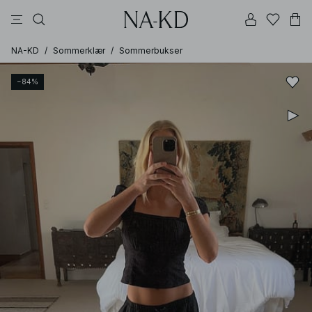
bukser
topper
kjoler
svarte
dyp brun
NA-KD
/
Sommerklær
/
Sommerbukser
−84%