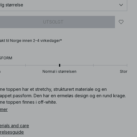
lg størrelse
UTSOLGT
frakt til Norge innen 2-4 virkedager*
SFORM
n
Normal i størrelsen
Stor
e toppen har et stretchy, strukturert materiale og en
lappet passform. Den har en ermeløs design og en rund krage.
e toppen finnes i off-white.
 mer
ikkelnummer
:
1100-007575-0260
erials and care
rrelsesguide