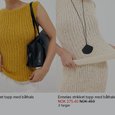
ket topp med båthals
Ermeløs strikket topp med båthal
NOK 275.40
NOK 459
3 farger