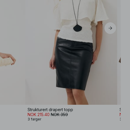
s
Strukturert drapert topp
Struk
NOK 215.40
NOK 359
NOK 
3 farger
3 farg