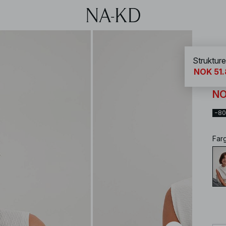
NA-
Strukture
NOK 51
St
NO
−8
Far