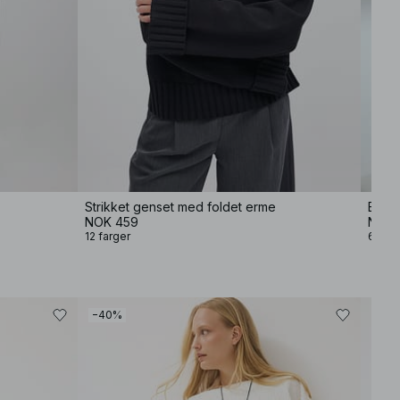
Strikket genset med foldet erme
Baggy
NOK 459
NOK 
12 farger
6 farg
−40%
−40