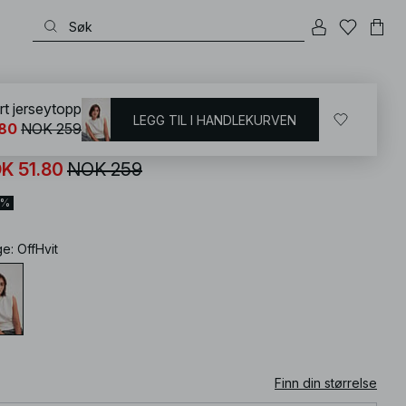
KD
/
T-shirts og topper
/
Ermeløse topper
rt jerseytopp
LEGG TIL I HANDLEKURVEN
.80
NOK 259
rukturert jerseytopp
K 51.80
NOK 259
0%
ge
:
OffHvit
Finn din størrelse