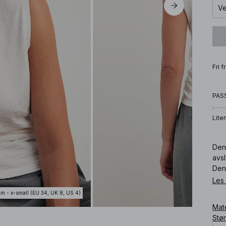
Ve
Fri 
PAS
Lite
Denn
avs
Denn
Les
Art
cm - x-small (EU 34, UK 8, US 4)
Mat
Stø