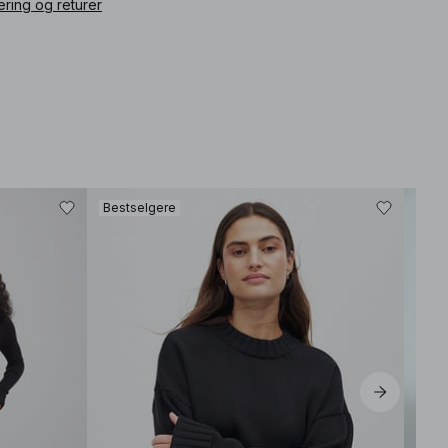
ering og returer
Bestselgere
Best