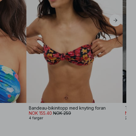
Bandeau-bikinitopp med knyting foran
Treka
NOK 155.40
NOK 259
NOK 
4 farger
2 farg