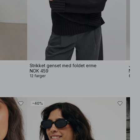
Strikket genset med foldet erme
Jeans
NOK 459
NOK 
12 farger
8 farg
−40%
−40