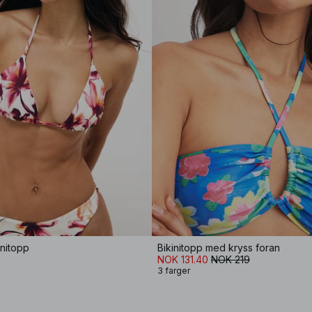
initopp
Bikinitopp med kryss foran
NOK 131.40
NOK 219
3 farger