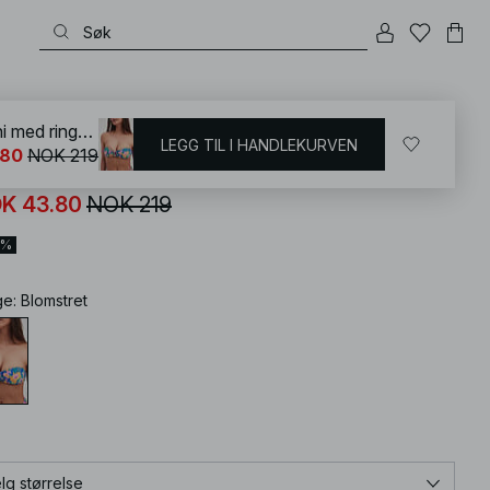
KD
/
Badetøy
/
Bikinier
/
Bikini overdeler
/
Bandeau bikinis
Kvadratisk bandeau-bikini med ringdetaljer
LEGG TIL I HANDLEKURVEN
.80
NOK 219
adratisk bandeau-bikini med ringdetaljer
K 43.80
NOK 219
0%
ge
:
Blomstret
lg størrelse