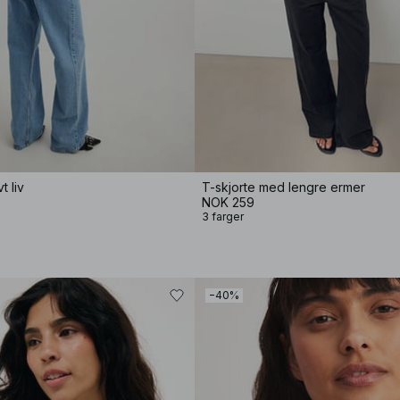
t liv
T-skjorte med lengre ermer
NOK 259
3 farger
−40%