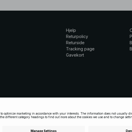
Hjelp
Returpolicy
P
Returside
B
Tracking page
B
Gavekort