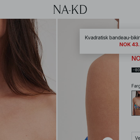
NA-
NOK 43
Kv
NO
−8
Far
Ve