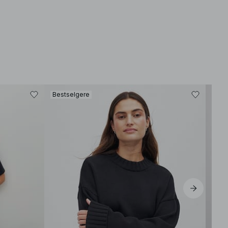
Bestselgere
Best