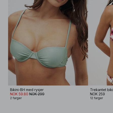
Bikini-BH med rysjer
Trekantet bik
NOK 59.80
NOK 299
NOK 259
2 farger
12 farger