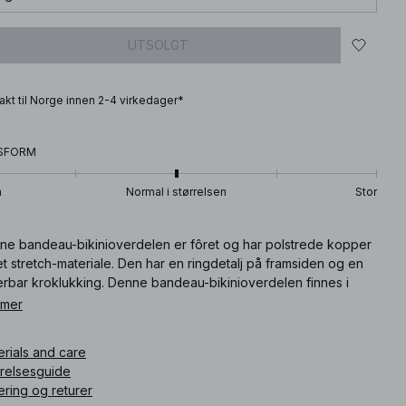
UTSOLGT
frakt til Norge innen 2-4 virkedager*
SFORM
n
Normal i størrelsen
Stor
ne bandeau-bikinioverdelen er fôret og har polstrede kopper
t stretch-materiale. Den har en ringdetalj på framsiden og en
terbar kroklukking. Denne bandeau-bikinioverdelen finnes i
steraktig.
 mer
ikkelnummer
:
1000-101087-8077
erials and care
rrelsesguide
ering og returer