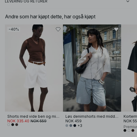
LEVERING OG RETURER
Andre som har kjøpt dette, har også kjøpt
−40%
Shorts med vide ben og middels liv
Løs denimshorts med middels liv
Korterme
NOK 335.40
NOK 559
NOK 459
NOK 5
+3
Premiu