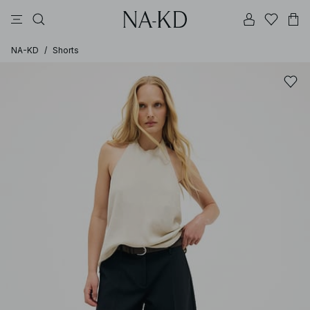
bukser
topper
kjoler
brune
perle
NA-KD
/
Shorts