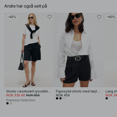
Andre har også sett på
−40%
−60%
Shorts i resirkulert lyocellblanding med middels liv
Figursydd shorts med høyt liv
NOK 335.40
NOK 559
NOK 459
NOK 34
Premium Selection