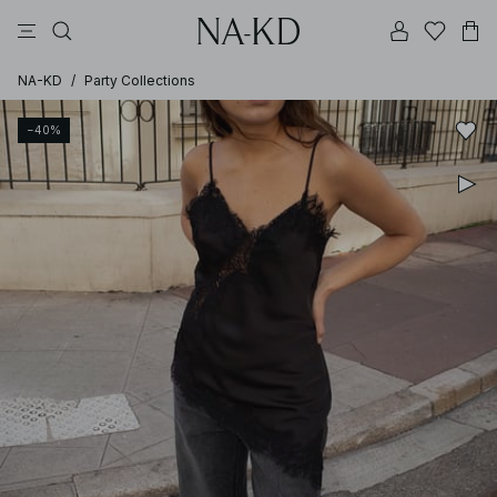
bukser
topper
brune
svarte
bomull
NA-KD
/
Party Collections
−40%