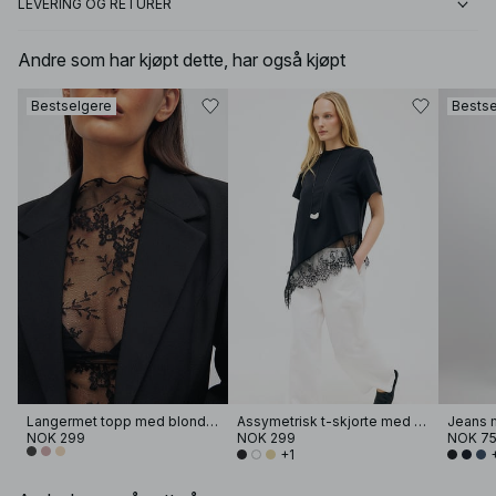
LEVERING OG RETURER
Andre som har kjøpt dette, har også kjøpt
Bestselgere
Bestse
Langermet topp med blonder
Assymetrisk t-skjorte med blonder
Jeans m
NOK 299
NOK 299
NOK 7
+1