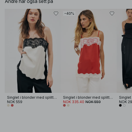
Andre har også sett på
−40%
Singlet i blonder med splittdetaljer
Singlet i blonder med splittdetaljer
Singlet
NOK 559
NOK 335.40
NOK 559
NOK 2