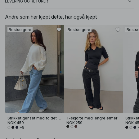
LEVERING OG RETURER
Andre som har kjøpt dette, har også kjøpt
Bestselgere
Bestselgere
Bestse
Strikket genset med foldet erme
T-skjorte med lengre ermer
NOK 459
NOK 259
NOK 4
+9