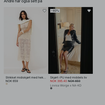
Andre har også sett på
−40%
Strikket midiskjørt med hekling
Skjørt i PU med middels liv
NOK 659
NOK 395.40
NOK 659
Lovisa Worge x NA-KD