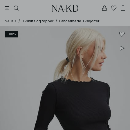
bukser
topper
kjoler
brune
svarte
NA-KD
/
T-shirts og topper
/
Langermede T-skjorter
−80%