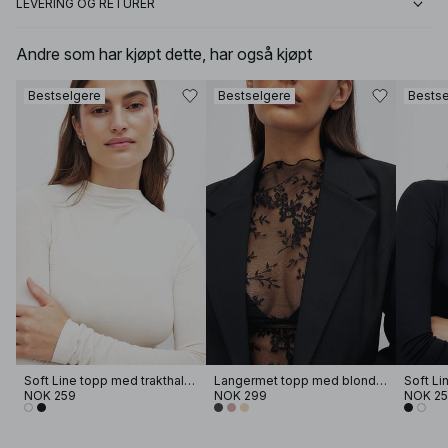
LEVERING OG RETURER
Andre som har kjøpt dette, har også kjøpt
Bestselgere
Bestselgere
Bestse
Soft Line topp med trakthals og lange ermer
Langermet topp med blonder
NOK 259
NOK 299
NOK 2