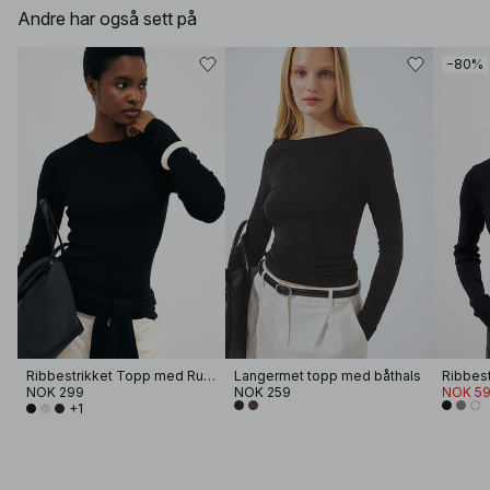
Andre har også sett på
−80%
Ribbestrikket Topp med Rund Hals
Langermet topp med båthals
Ribbest
NOK 299
NOK 259
NOK 59
+1