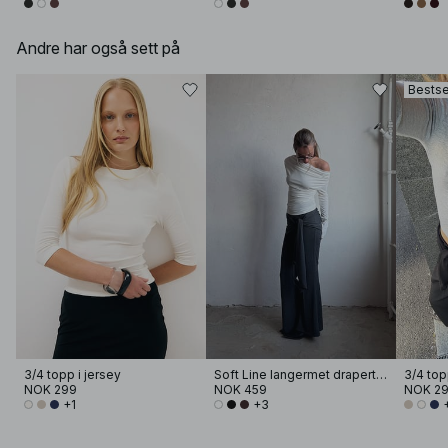
Andre har også sett på
Bestse
3/4 topp i jersey
Soft Line langermet drapert topp
3/4 top
NOK 299
NOK 459
NOK 2
+1
+3