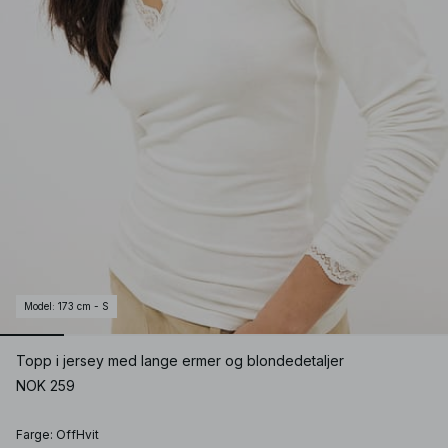
Model
:
173 cm - S
Topp i jersey med lange ermer og blondedetaljer
NOK 259
Farge
:
OffHvit