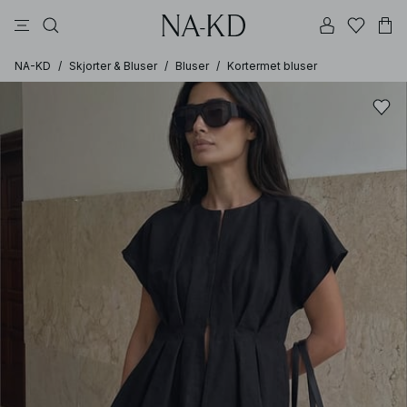
bukser
topper
kjoler
svarte
brune
NA-KD
/
Skjorter & Bluser
/
Bluser
/
Kortermet bluser