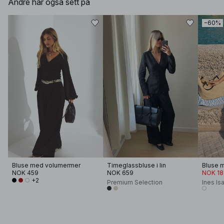
Andre har også sett på
−60%
Bluse med volumermer
Timeglassbluse i lin
Bluse 
NOK 459
NOK 659
NOK 18
+2
Premium Selection
Ines Is