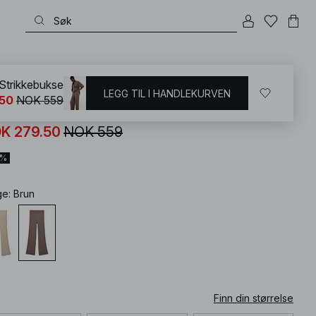
KD
/
Bukser
/
Strikkebukser
Strikkebukse
LEGG TIL I HANDLEKURVEN
50
NOK 559
rikkebukse
K 279.50
NOK 559
0%
ge
:
Brun
Finn din størrelse