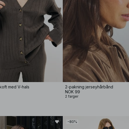
ekoft med V-hals
2-pakning jerseyhårbånd
NOK 99
2 farger
−80%