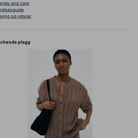
erials and care
rrelsesguide
ering og returer
chende plagg