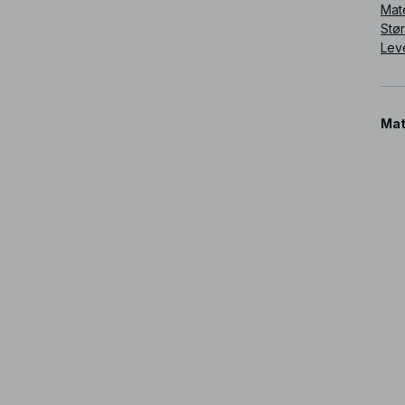
Mat
Stø
Lev
Mat