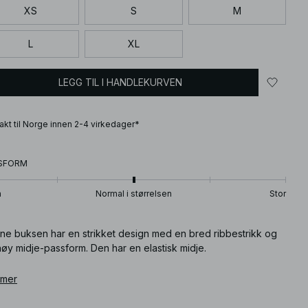
XS
S
M
L
XL
LEGG TIL I HANDLEKURVEN
frakt til Norge innen 2-4 virkedager*
SFORM
n
Normal i størrelsen
Stor
ne buksen har en strikket design med en bred ribbestrikk og
øy midje-passform. Den har en elastisk midje.
ikkelnummer
 mer
:
1100-012799-0017