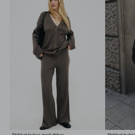
Strikket bukse med ribber
Strikket buk