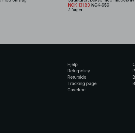
NOK 131.80
NOK 659
3 farger
Hjelp
Returpolicy
P
Returside
B
Tracking page
B
Gavekort