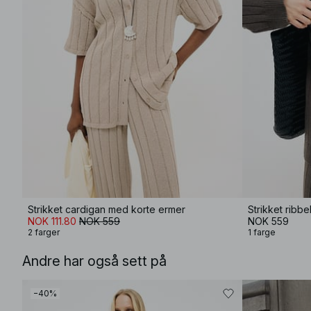
Strikket cardigan med korte ermer
Strikket ribb
NOK 111.80
NOK 559
NOK 559
2 farger
1 farge
Andre har også sett på
−40%