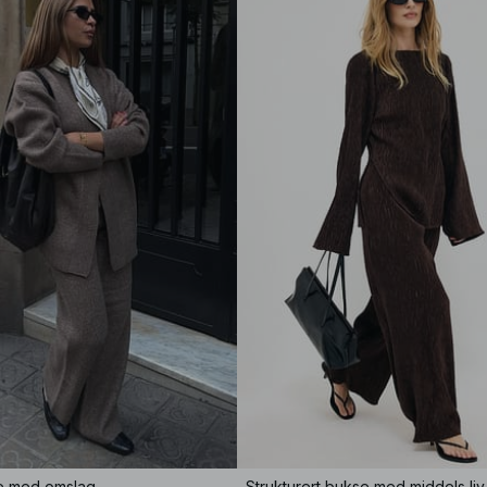
se med omslag
Strukturert bukse med middels liv