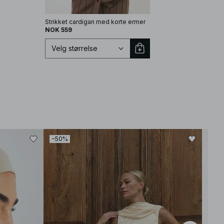
Strikket cardigan med korte ermer
NOK 559
Velg størrelse
Velg størrelse
−50%
XS
S
M
L
XL