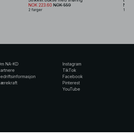
NOK 223.60
NOK 559
NOK 
2 farger
1 farg
Om NA-KD
Instagram
artnere
TikTok
edriftsinformasjon
Facebook
ærekraft
Pinterest
YouTube