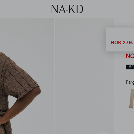
NA-
NOK 279.
St
NO
−5
Far