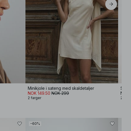
Minikjole i sateng med skaldetaljer
Strik
NOK 149.50
NOK 299
NOK 
2 farger
2 farg
−60%