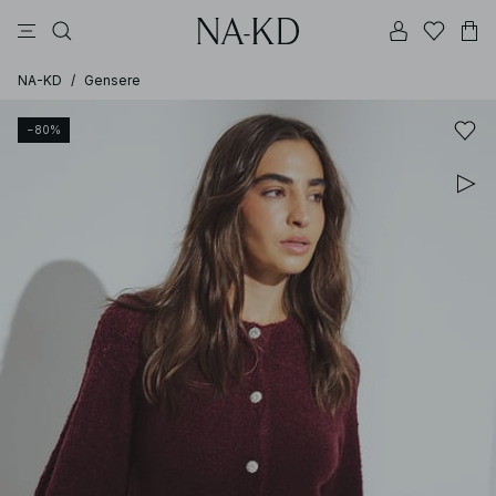
bukser
topper
brune
svarte
bomull
NA-KD
/
Gensere
−80%