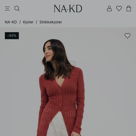
bukser
kjoler
topper
brune
svarte
NA-KD
/
Kjoler
/
Strikkekjoler
−50%