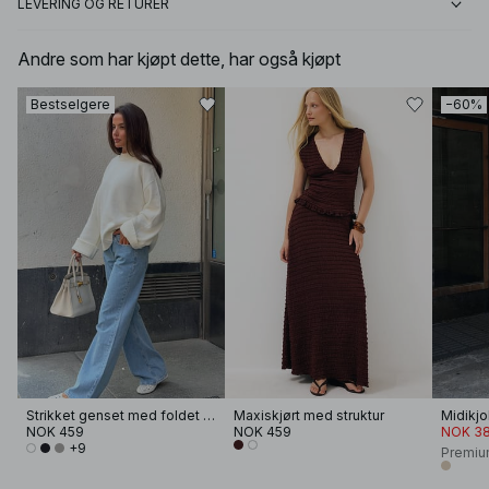
LEVERING OG RETURER
Andre som har kjøpt dette, har også kjøpt
Bestselgere
−60%
Strikket genset med foldet erme
Maxiskjørt med struktur
Midikjo
NOK 459
NOK 459
NOK 38
+9
Premiu