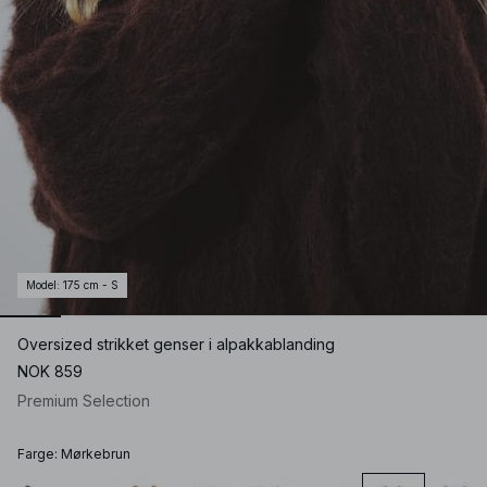
Model
:
175 cm - S
Oversized strikket genser i alpakkablanding
NOK 859
Premium Selection
Farge
:
Mørkebrun