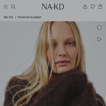
topper
bukser
kjoler
brune
svarte
NA-KD
/
Premium kvalitet