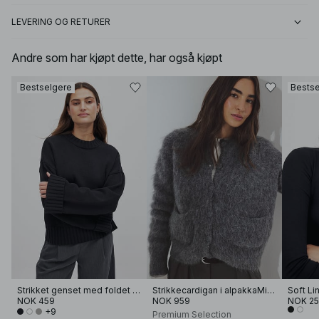
LEVERING OG RETURER
Andre som har kjøpt dette, har også kjøpt
Bestselgere
Bestse
Strikket genset med foldet erme
Strikkecardigan i alpakkaMiks
NOK 459
NOK 959
NOK 2
+9
Premium Selection