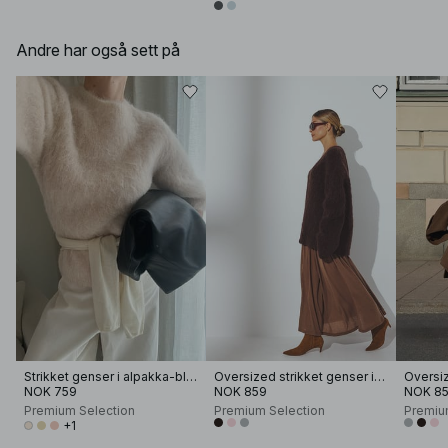
Andre har også sett på
Strikket genser i alpakka-blanding med korte ermer
Oversized strikket genser i alpakka-blanding med rund hals
NOK 759
NOK 859
NOK 8
Premium Selection
Premium Selection
Premiu
+1