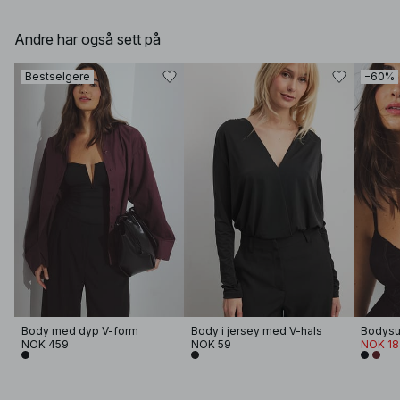
Andre har også sett på
Bestselgere
−60%
Body med dyp V-form
Body i jersey med V-hals
NOK 459
NOK 59
NOK 18