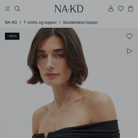
bukser
topper
kjoler
svarte
dyp brun
NA-KD
/
T-shirts og topper
/
Skulderløse topper
−80%