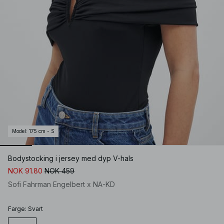
Model
:
175 cm - S
Bodystocking i jersey med dyp V-hals
NOK 91.80
NOK 459
Sofi Fahrman Engelbert x NA-KD
Farge
:
Svart