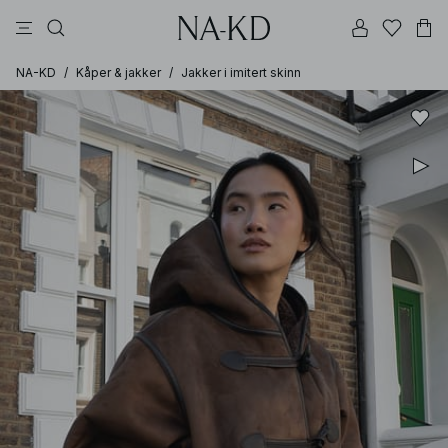
bukser
kjoler
topper
svarte
dyp brun
NA-KD
/
Kåper & jakker
/
Jakker i imitert skinn