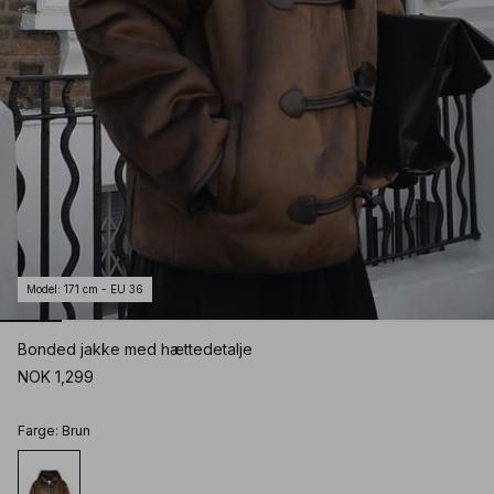
Model
:
171 cm - EU 36
Bonded jakke med hættedetalje
NOK 1,299
Farge
:
Brun