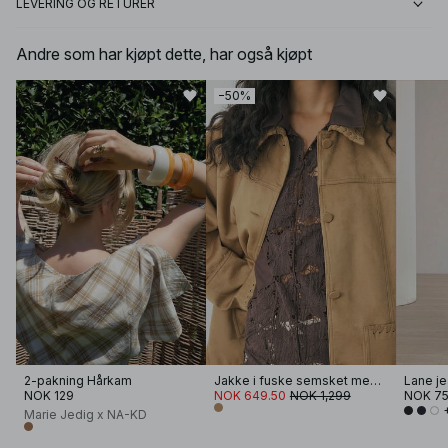
LEVERING OG RETURER
Andre som har kjøpt dette, har også kjøpt
−50%
2-pakning Hårkam
Jakke i fuske semsket med sømdetaljer
Lane je
NOK 129
NOK 649.50
NOK 1,299
NOK 7
Marie Jedig x NA-KD