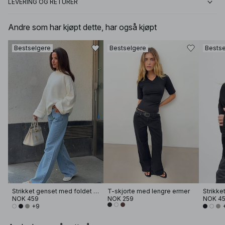
LEVERING OG RETURER
Andre som har kjøpt dette, har også kjøpt
Bestselgere
Bestselgere
Bestse
Strikket genset med foldet erme
T-skjorte med lengre ermer
NOK 459
NOK 259
NOK 4
+9