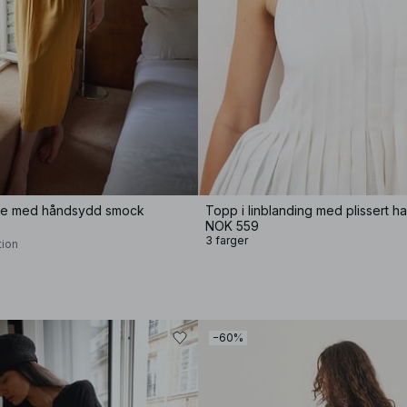
ole med håndsydd smock
Topp i linblanding med plissert h
NOK 559
3 farger
tion
−60%