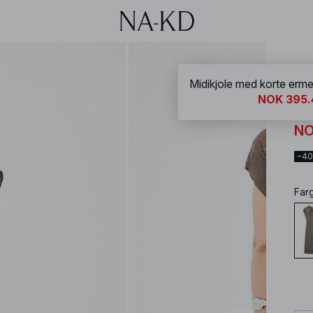
NA-
NOK 395.
Mi
NO
−4
Far