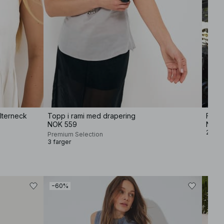
alterneck
Topp i rami med drapering
Forme
NOK 559
NOK 
2 farg
Premium Selection
3 farger
−60%