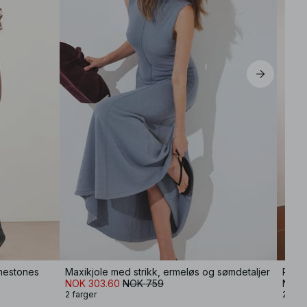
inestones
Maxikjole med strikk, ermeløs og sømdetaljer
Pliss
NOK 303.60
NOK 759
NOK 
2 farger
2 farg