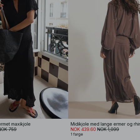
termet maxikjole
Midikjole med lange ermer og rh
NOK 759
NOK 439.60
NOK 1,099
1 farge