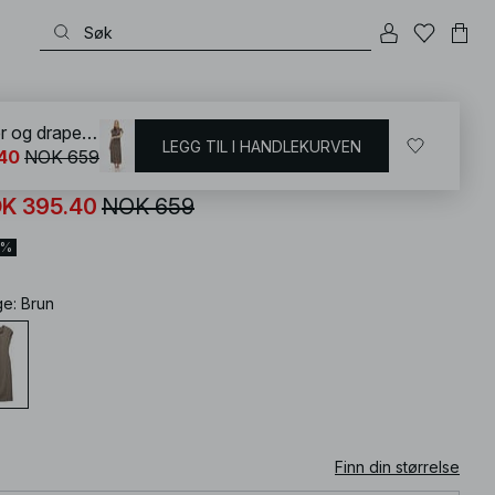
KD
/
Kjoler
/
Draperte kjoler
Midikjole med korte ermer og drapert hals
LEGG TIL I HANDLEKURVEN
40
NOK 659
dikjole med korte ermer og drapert hals
K 395.40
NOK 659
0%
ge
:
Brun
Finn din størrelse