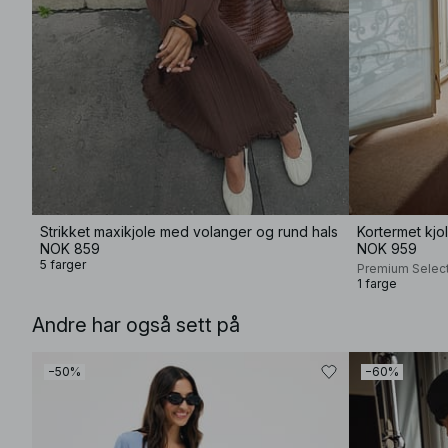
Strikket maxikjole med volanger og rund hals
Kortermet kj
NOK 859
NOK 959
5 farger
Premium Selec
1 farge
Andre har også sett på
−50%
−60%