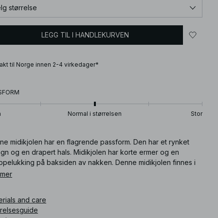
lg størrelse
LEGG TIL I HANDLEKURVEN
frakt til Norge innen 2-4 virkedager*
SFORM
n
Normal i størrelsen
Stor
ne midikjolen har en flagrende passform. Den har et rynket
gn og en drapert hals. Midikjolen har korte ermer og en
ppelukking på baksiden av nakken. Denne midikjolen finnes i
t.
 mer
ikkelnummer
:
1100-012548-0017
erials and care
rrelsesguide