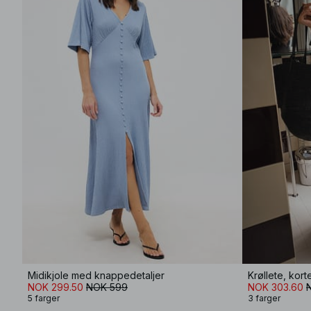
Midikjole med knappedetaljer
Krøllete, kor
NOK 299.50
NOK 599
NOK 303.60
5 farger
3 farger