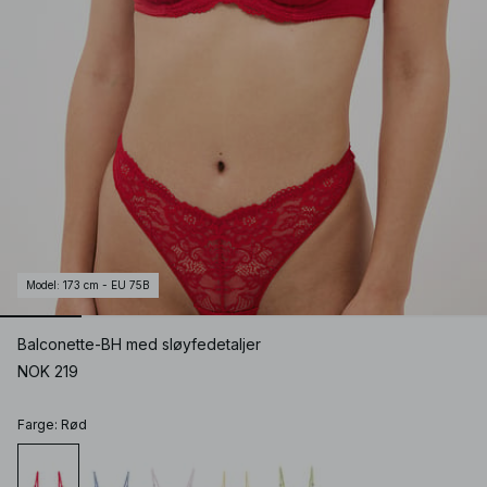
Model
:
173 cm - EU 75B
Balconette-BH med sløyfedetaljer
NOK 219
Farge
:
Rød