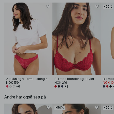
−50%
2-pakning V-formet stringtruse
BH med blonder og bøyler
BH med
NOK 159
NOK 219
NOK 10
+6
+2
Andre har også sett på
−50%
−50%