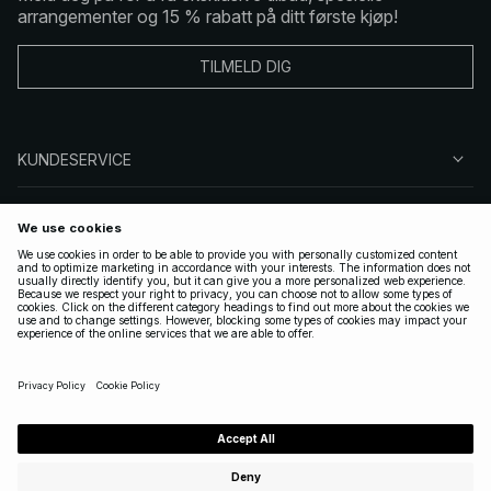
arrangementer og 15 % rabatt på ditt første kjøp!
TILMELD DIG
KUNDESERVICE
OM OSS
FØLG OSS
LOVLIG
NORWAY
|
NORSK