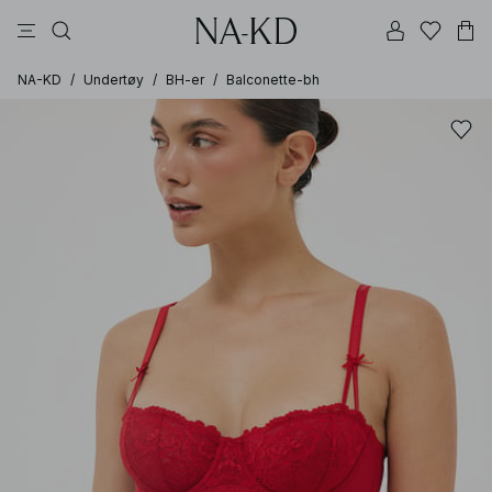
bukser
topper
kjoler
brune
svarte
NA-KD
/
Undertøy
/
BH-er
/
Balconette-bh