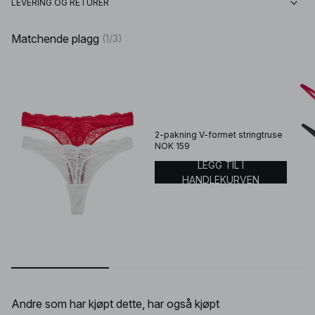
LEVERING OG RETURER
Matchende plagg
(
1
/
3
)
2-pakning V-formet stringtruse
NOK 159
LEGG TIL I
HANDLEKURVEN
Andre som har kjøpt dette, har også kjøpt