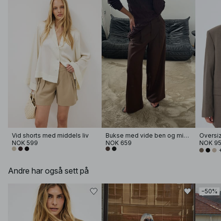
Vid shorts med middels liv
Bukse med vide ben og middels liv
Oversiz
NOK 599
NOK 659
NOK 9
Andre har også sett på
−50%