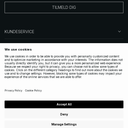
TILMELD DIG
KUNDESERVICE
OM OSS
FØLG OSS
LOVLIG
NORWAY
|
NORSK
Copyright 2025 Nakdcom One World AB