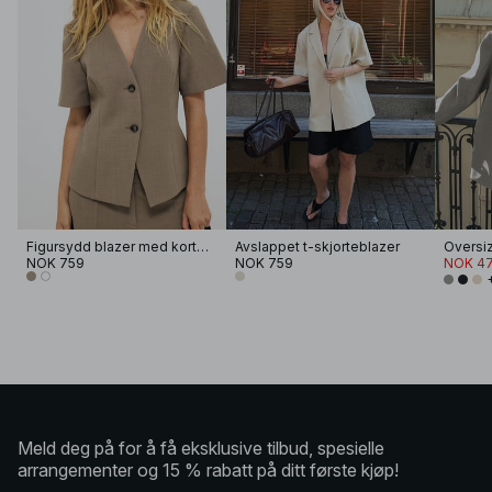
Figursydd blazer med korte ermer
Avslappet t-skjorteblazer
Oversiz
NOK 759
NOK 759
NOK 47
Meld deg på for å få eksklusive tilbud, spesielle
arrangementer og 15 % rabatt på ditt første kjøp!