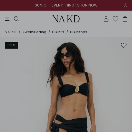
30% OFF EVERYTHING | SHOP NOW
jurken
broeken
tops
kleding
zwarte
NA-KD
/
Zwemkleding
/
Bikini's
/
Bikinitops
-30%