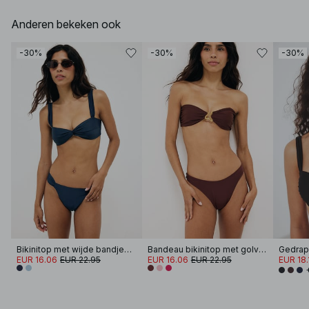
Anderen bekeken ook
-30%
-30%
-30%
Bikinitop met wijde bandjes en gedraaide voorkant
Bandeau bikinitop met golvende band
EUR 16.06
EUR 22.95
EUR 16.06
EUR 22.95
EUR 18.