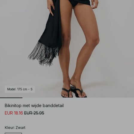
Model
:
175 cm - S
Bikinitop met wijde banddetail
EUR 18.16
EUR 25.95
Kleur
:
Zwart