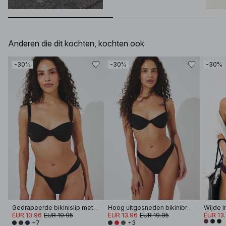
Anderen die dit kochten, kochten ook
-30%
-30%
-30%
Gedrapeerde bikinislip met wijde band
Hoog uitgesneden bikinibroekje
EUR 13.96
EUR 19.95
EUR 13.96
EUR 19.95
EUR 13
+7
+3