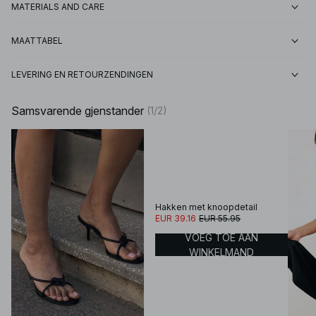
MATERIALS AND CARE
MAATTABEL
LEVERING EN RETOURZENDINGEN
Samsvarende gjenstander
(
1
/
2
)
Hakken met knoopdetail
EUR 39.16
EUR 55.95
VOEG TOE AAN
WINKELMAND