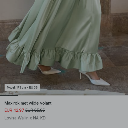
Model
:
173 cm - EU 36
Maxirok met wijde volant
EUR 42.97
EUR 85.95
Lovisa Wallin x NA-KD