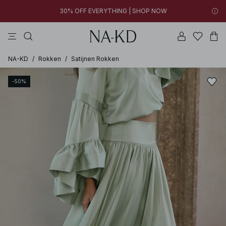
30% OFF EVERYTHING | SHOP NOW
jurken
tops
broeken
kleding
bruine
30% OFF EVERYTHING | SHOP NOW
FINAL SALE | SHOP NOW
NA-KD
/
Rokken
/
Satijnen Rokken
-50%