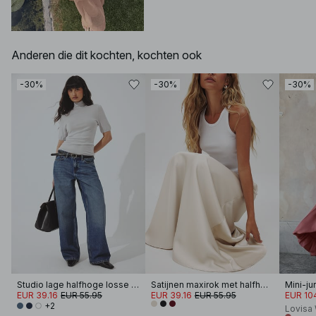
Anderen die dit kochten, kochten ook
-30%
-30%
-30%
Studio lage halfhoge losse jeans
Satijnen maxirok met halfhoge taille
Mini-ju
EUR 39.16
EUR 55.95
EUR 39.16
EUR 55.95
EUR 10
+2
Lovisa 