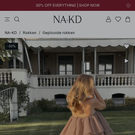
30% OFF EVERYTHING | SHOP NOW
jurken
broeken
tops
kleding
zwarte
NA-KD
/
Rokken
/
Geplooide rokken
-30%