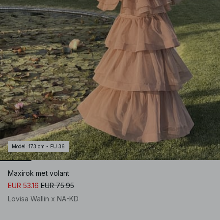
Model
:
173 cm - EU 36
Maxirok met volant
EUR 53.16
EUR 75.95
Lovisa Wallin x NA-KD