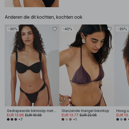
Anderen die dit kochten, kochten ook
-30%
-40%
-30%
Gedrapeerde bikinislip met wijde band
Glanzende triangel bikinitop
EUR 13.96
EUR 19.95
EUR 13.77
EUR 22.95
EUR 13
+7
+1