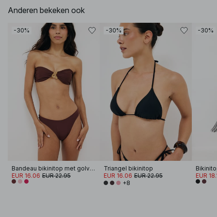
Anderen bekeken ook
-30%
-30%
-30%
Bandeau bikinitop met golvende band
Triangel bikinitop
EUR 16.06
EUR 22.95
EUR 16.06
EUR 22.95
EUR 18.
+8