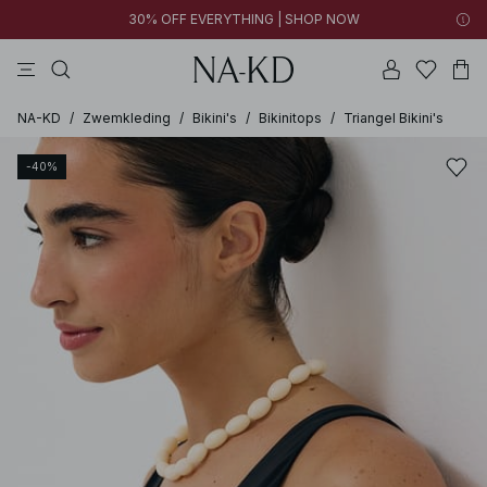
30% OFF EVERYTHING | SHOP NOW
jurken
lange mouwen tops
tops
broeken
bruine
NA-KD
/
Zwemkleding
/
Bikini's
/
Bikinitops
/
Triangel Bikini's
-40%