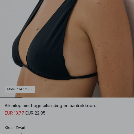
Model
:
174 cm - S
Bikinitop met hoge uitsnijding en aantrekkoord
EUR 13.77
EUR 22.95
Kleur
:
Zwart