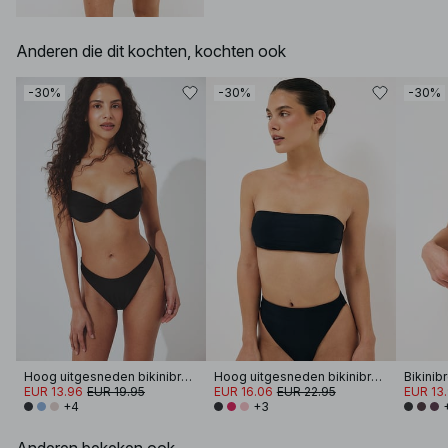
Anderen die dit kochten, kochten ook
-30%
-30%
-30%
Hoog uitgesneden bikinibroekje
Hoog uitgesneden bikinibroekje
Bikinib
EUR 13.96
EUR 19.95
EUR 16.06
EUR 22.95
EUR 13
+4
+3