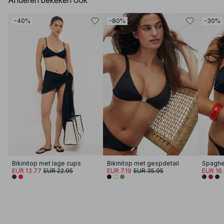
Anderen bekeken ook
-40%
-80%
-30%
Bikinitop met lage cups
Bikinitop met gespdetail
EUR 13.77
EUR 22.95
EUR 7.19
EUR 35.95
EUR 16