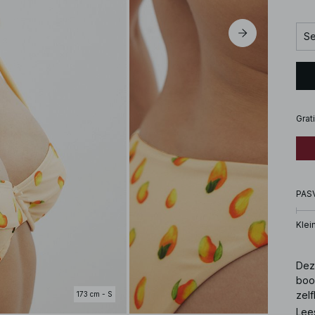
Se
Grat
PAS
Klei
Dez
boo
zel
173 cm - S
Lee