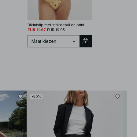
Bikinislip met strikdetail en print
EUR 11.97
EUR 19.95
Maat kiezen
Selecteer maat
-50%
-50
XS
S
M
L