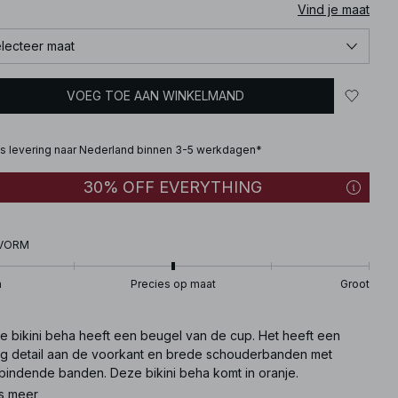
Vind je maat
lecteer maat
VOEG TOE AAN WINKELMAND
is levering naar Nederland binnen 3-5 werkdagen*
30% OFF EVERYTHING
VORM
n
Precies op maat
Groot
e bikini beha heeft een beugel van de cup. Het heeft een
g detail aan de voorkant en brede schouderbanden met
fbindende banden. Deze bikini beha komt in oranje.
s meer