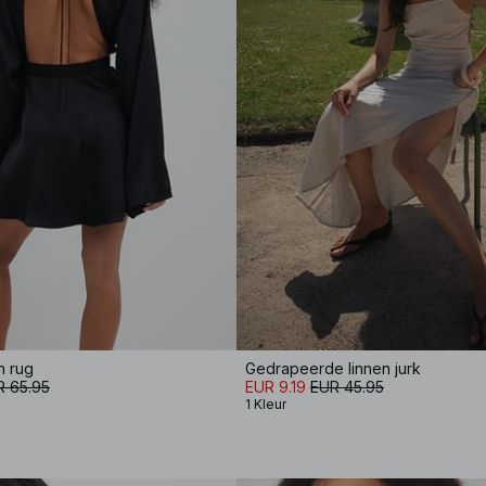
n rug
Gedrapeerde linnen jurk
R 65.95
EUR 9.19
EUR 45.95
1 Kleur