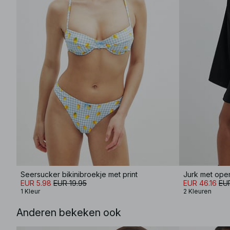
Seersucker bikinibroekje met print
Jurk met ope
EUR 5.98
EUR 19.95
EUR 46.16
EU
1 Kleur
2 Kleuren
Anderen bekeken ook