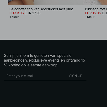
Balconette top van seersucker met print
Bikinitop met
EUR 8.38
EUR 27.95
EUR 16.06
EU
1 Kleur
1 Kleur
Schrijf je in om te genieten van speciale
aanbiedingen, exclusieve events en ontvang 15
% korting op je eerste aankoop!
SIGN UP