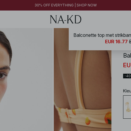
30% OFF EVERYTHING | SHOP NOW
NA-
EUR 16.77
Ba
EU
-4
Kle