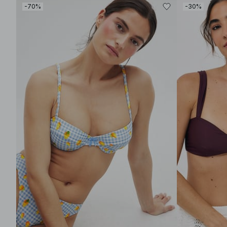
-70%
-30%