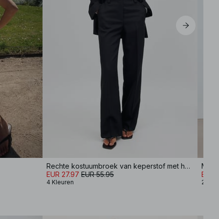
XL
Rechte kostuumbroek van keperstof met halfhoge taille
Midir
EUR 27.97
EUR 55.95
EUR 
4 Kleuren
2 Kle