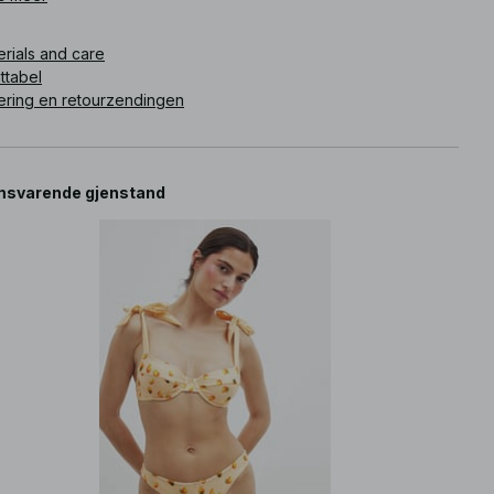
ikelnummer
:
1812-000938-9890
erials and care
ttabel
ering en retourzendingen
svarende gjenstand