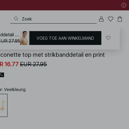
Balconette top met strikbanddetail en print
VOEG TOE AAN WINKELMAND
KD
/
Zwemkleding
/
Bikini's
/
Bikinitops
/
Beugelbikini's
EUR 27.95
lconette top met strikbanddetail en print
R 16.77
EUR 27.95
0%
ur
:
Veelkleurig