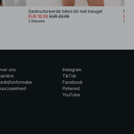
Gestructureerde bikini bh met beugel
EUR 16.06
EUR 22.95
EUR 5
2 Kleuren
2 Kle
Over ons
Instagram
arrière
TikTok
edrijfsinformatie
Facebook
Duurzaamheid
Pinterest
YouTube