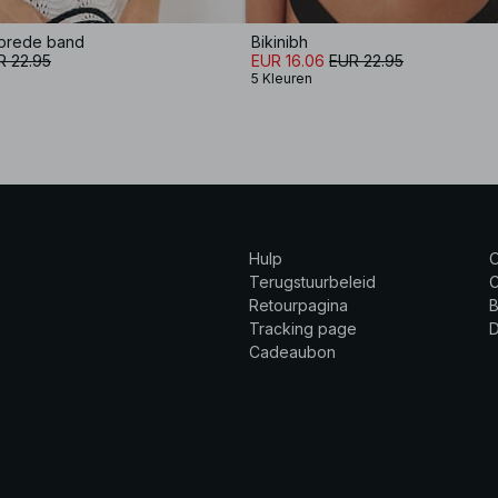
 brede band
Bikinibh
R 22.95
EUR 16.06
EUR 22.95
5 Kleuren
Hulp
Terugstuurbeleid
C
Retourpagina
B
Tracking page
Cadeaubon