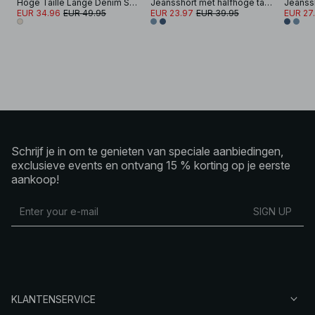
Hoge Taille Lange Denim Shorts
Jeansshort met halfhoge taille
EUR 34.96
EUR 49.95
EUR 23.97
EUR 39.95
EUR 27
Schrijf je in om te genieten van speciale aanbiedingen,
exclusieve events en ontvang 15 % korting op je eerste
aankoop!
SIGN UP
KLANTENSERVICE