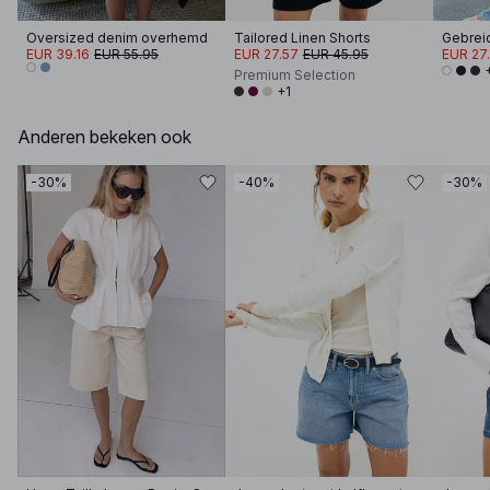
Oversized denim overhemd
Tailored Linen Shorts
EUR 39.16
EUR 55.95
EUR 27.57
EUR 45.95
EUR 27
Premium Selection
+1
Anderen bekeken ook
-30%
-40%
-30%