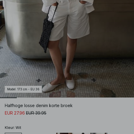
Model
:
173 cm - EU 36
Halfhoge losse denim korte broek
EUR 27.96
EUR 39.95
Kleur
:
Wit