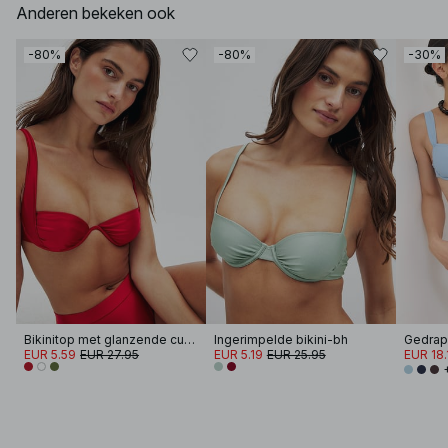
Anderen bekeken ook
-80%
-80%
-30%
Bikinitop met glanzende cups
Ingerimpelde bikini-bh
EUR 5.59
EUR 27.95
EUR 5.19
EUR 25.95
EUR 18.