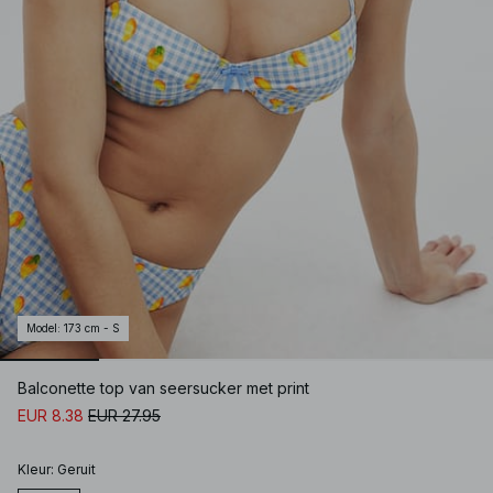
Model
:
173 cm - S
Balconette top van seersucker met print
EUR 8.38
EUR 27.95
Kleur
:
Geruit