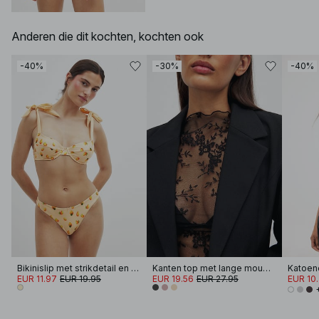
Anderen die dit kochten, kochten ook
-40%
-30%
-40%
Bikinislip met strikdetail en print
Kanten top met lange mouwen
EUR 11.97
EUR 19.95
EUR 19.56
EUR 27.95
EUR 10