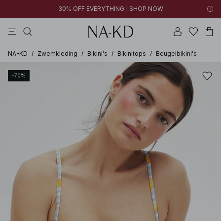
30% OFF EVERYTHING | SHOP NOW
jurken
broeken
tops
kleding
zwarte
NA-KD
/
Zwemkleding
/
Bikini's
/
Bikinitops
/
Beugelbikini's
-70%