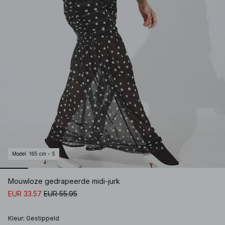
Model
:
165 cm - S
Mouwloze gedrapeerde midi-jurk
EUR 33.57
EUR 55.95
Kleur
:
Gestippeld