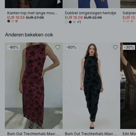
Kanten top met lange mouwen
Dubbel omgeslagen hemdje
EUR 19.56
EUR 27.95
EUR 16.06
EUR 22.95
EUR 13
+1
Anderen bekeken ook
-80%
-60%
-30%
Burn Out Trechterhals Maxi Dress
Burn Out Trechterhals Maxi Dress
Eén Mo