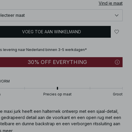
Vind je maat
lecteer maat
VOEG TOE AAN WINKELMAND
is levering naar Nederland binnen 3-5 werkdagen*
30% OFF EVERYTHING
VORM
n
Precies op maat
Groot
 maxi jurk heeft een halternek ontwerp met een sjaal-detail,
 gedrapeerd detail aan de voorkant en een open rug met een
stelbare en dunne backstrap en een verborgen ritssluiting aan
zijkant. Het heeft een golvende pasvorm.
s meer