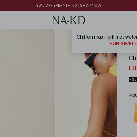
30% OFF EVERYTHING | SHOP NOW
NA-
EUR 39.16
Ch
EU
-3
Kle