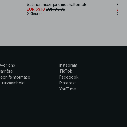
Satijnen maxi-jurk met halternek
Asymm
EUR 53.16
EUR 75.95
EUR 
2 Kleuren
2 Kle
Over ons
Instagram
arrière
TikTok
edrijfsinformatie
Facebook
Duurzaamheid
Pinterest
YouTube