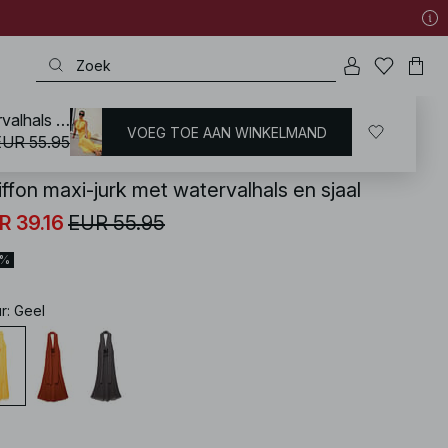
Chiffon maxi-jurk met watervalhals en sjaal
VOEG TOE AAN WINKELMAND
KD
/
Jurken
/
Gestippelde Jurken
EUR 55.95
iffon maxi-jurk met watervalhals en sjaal
R 39.16
EUR 55.95
0%
ur
:
Geel