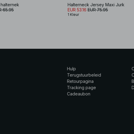
 halternek
Halterneck Jersey Maxi Jurk
R 65.95
EUR 53.16
EUR 75.95
1 Kleur
Hulp
Terugstuurbeleid
C
Retourpagina
B
Tracking page
Cadeaubon