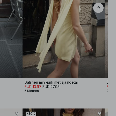
Satijnen mini-jurk met sjaaldetail
Satij
EUR 13.97
EUR 27.95
EUR 
5 Kleuren
2 Kle
-30%
-30