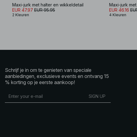
Maxi-jurk met halter en wikkeldetail
Maxi-jurk met
EUR 47.97
EUR 95.95
EUR 46.16
EU
2 Kleuren
4 Kleuren
Schrijf je in om te genieten van speciale
aanbiedingen, exclusieve events en ontvang 15
% korting op je eerste aankoop!
SIGN UP