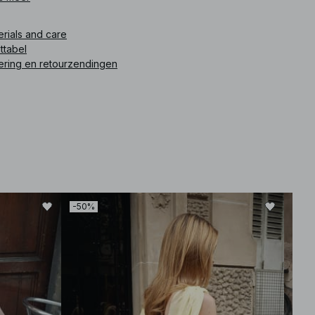
ikelnummer
:
1100-013283-0024
erials and care
ttabel
ering en retourzendingen
-50%
-30