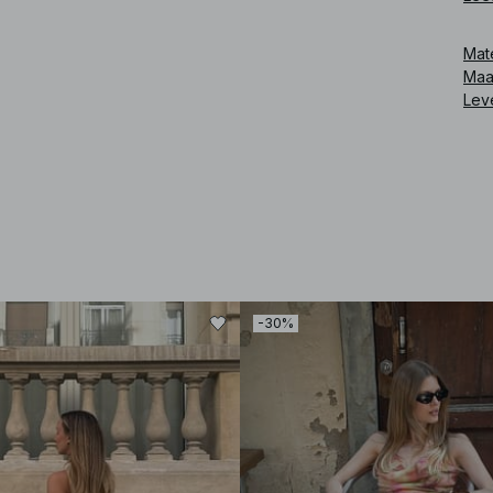
Art
Mat
Maa
Lev
-30%