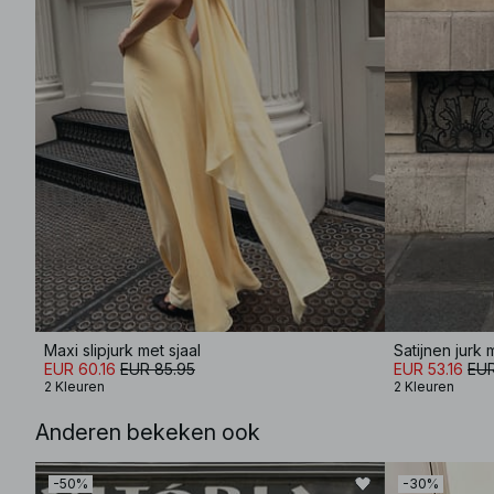
Maxi slipjurk met sjaal
Satijnen jurk
EUR 60.16
EUR 85.95
EUR 53.16
EUR
2 Kleuren
2 Kleuren
Anderen bekeken ook
-50%
-30%