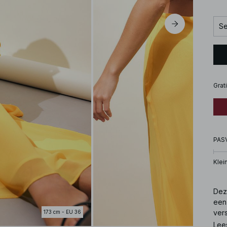
Se
Grat
PAS
Klei
Deze
een
ver
173 cm - EU 36
de 
Lee