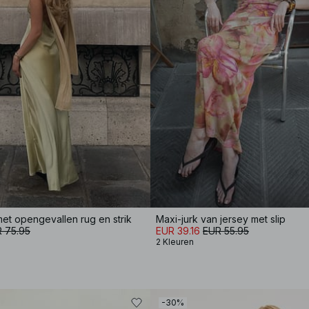
 met opengevallen rug en strik
Maxi-jurk van jersey met slip
 75.95
EUR 39.16
EUR 55.95
2 Kleuren
-30%