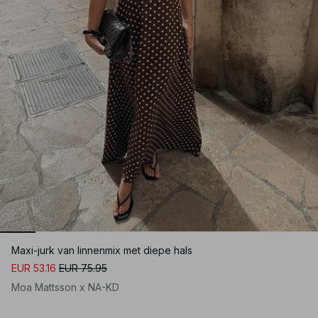
Maxi-jurk van linnenmix met diepe hals
EUR 53.16
EUR 75.95
Moa Mattsson x NA-KD