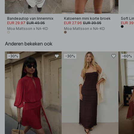
Bandeautop van linnenmix
Katoenen mini korte broek
EUR 29.97
EUR 49.95
EUR 27.96
EUR 39.95
EUR 39
Moa Mattsson x NA-KD
Moa Mattsson x NA-KD
Anderen bekeken ook
-30%
-30%
-60%