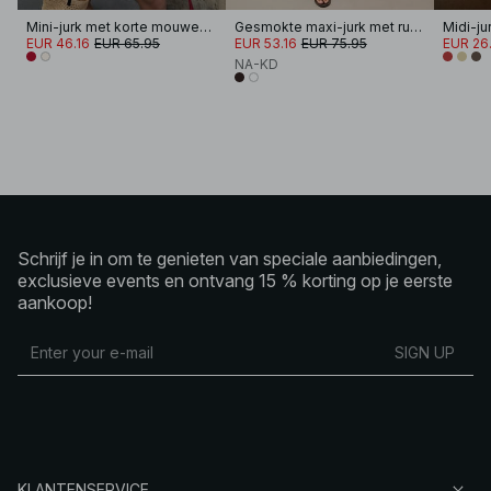
Mini-jurk met korte mouwen en strikceintuur
Gesmokte maxi-jurk met ruches
EUR 46.16
EUR 65.95
EUR 53.16
EUR 75.95
EUR 26
NA-KD
Schrijf je in om te genieten van speciale aanbiedingen,
exclusieve events en ontvang 15 % korting op je eerste
aankoop!
SIGN UP
KLANTENSERVICE