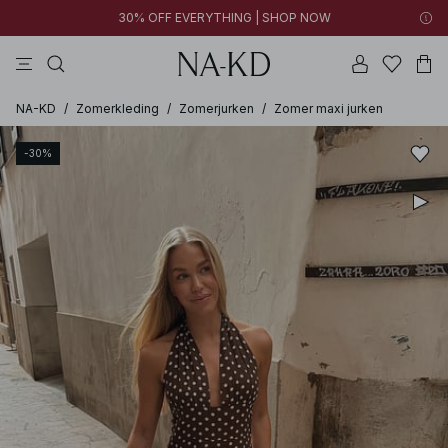
30% OFF EVERYTHING | SHOP NOW
jurken
broeken
tops
bruine
witte
NA-KD
/
Zomerkleding
/
Zomerjurken
/
Zomer maxi jurken
-30%