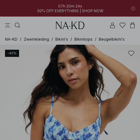
07h 20m 24s
30% OFF EVERYTHING | SHOP NOW
jurken
broeken
tops
kleding
bruine
NA-KD
/
Zwemkleding
/
Bikini's
/
Bikinitops
/
Beugelbikini's
-40%