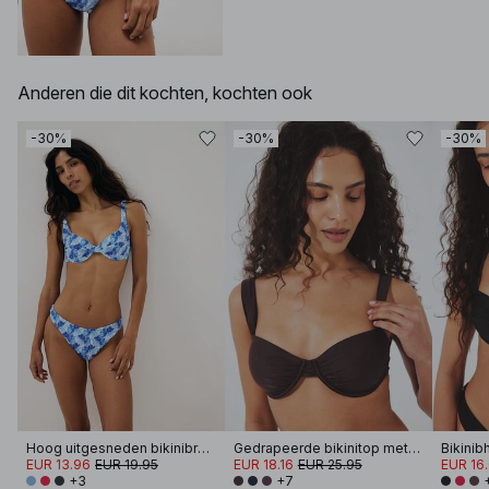
Anderen die dit kochten, kochten ook
-30%
-30%
-30%
Hoog uitgesneden bikinibroekje
Gedrapeerde bikinitop met brede band
Bikinib
EUR 13.96
EUR 19.95
EUR 18.16
EUR 25.95
EUR 16
+3
+7