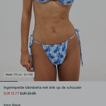
Model
:
175 cm - EU 75B
Ingerimpelde bikinibeha met strik op de schouder
EUR 13.77
EUR 22.95
Kleur
:
Blauw