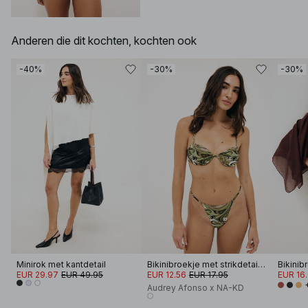
Anderen die dit kochten, kochten ook
-40%
-30%
-30%
Minirok met kantdetail
Bikinibroekje met strikdetail en print
EUR 29.97
EUR 49.95
EUR 12.56
EUR 17.95
EUR 16
Audrey Afonso x NA-KD