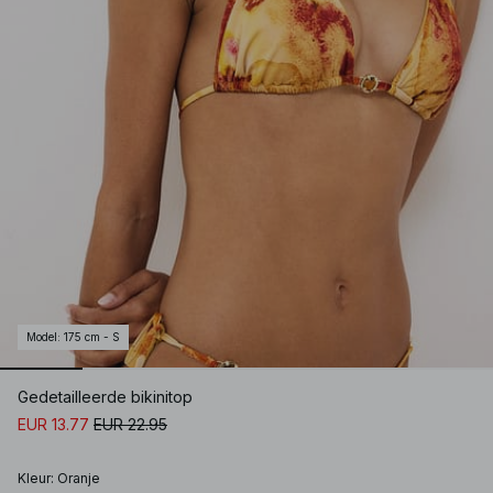
Model
:
175 cm - S
Gedetailleerde bikinitop
EUR 13.77
EUR 22.95
Kleur
:
Oranje