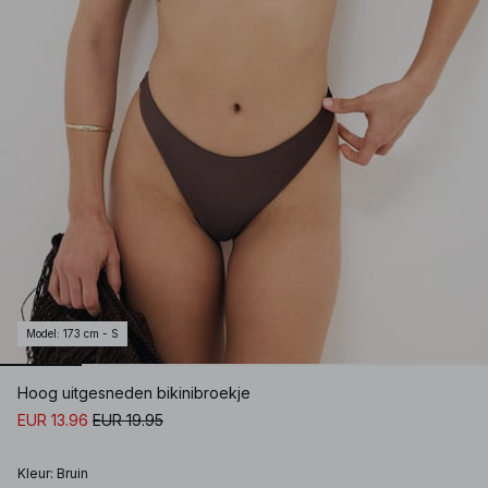
Model
:
173 cm - S
Hoog uitgesneden bikinibroekje
EUR 13.96
EUR 19.95
Kleur
:
Bruin