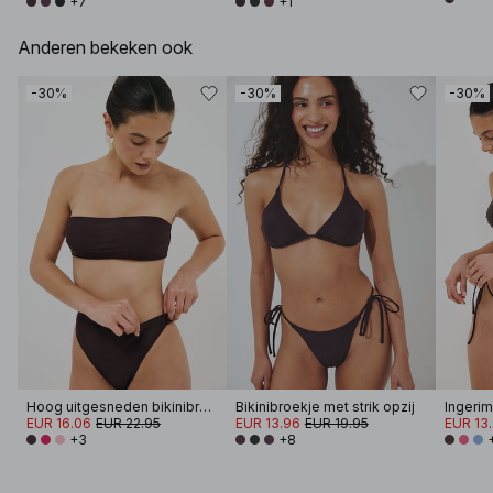
+7
+1
Anderen bekeken ook
-30%
-30%
-30%
Hoog uitgesneden bikinibroekje
Bikinibroekje met strik opzij
Ingerim
EUR 16.06
EUR 22.95
EUR 13.96
EUR 19.95
EUR 13
+3
+8