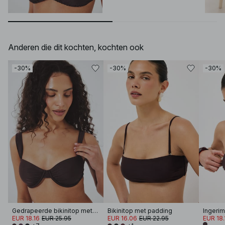
Anderen die dit kochten, kochten ook
-30%
-30%
-30%
Gedrapeerde bikinitop met brede band
Bikinitop met padding
EUR 18.16
EUR 25.95
EUR 16.06
EUR 22.95
EUR 18.