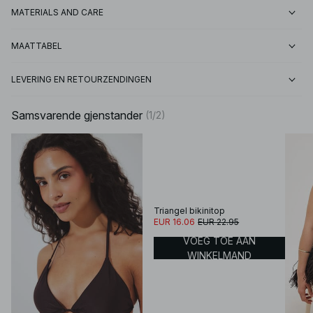
MATERIALS AND CARE
MAATTABEL
LEVERING EN RETOURZENDINGEN
Samsvarende gjenstander
(
1
/
2
)
Triangel bikinitop
EUR 16.06
EUR 22.95
VOEG TOE AAN
WINKELMAND