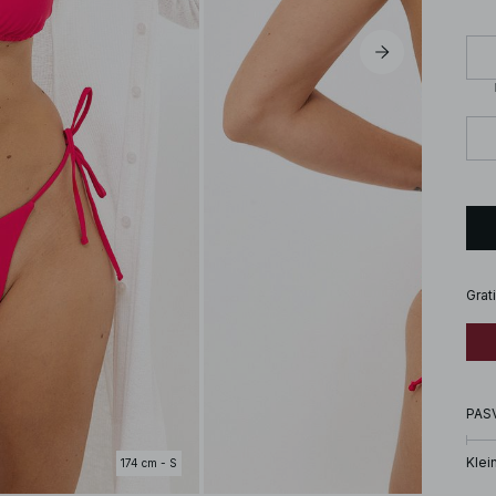
Grat
PAS
Klei
174 cm - S