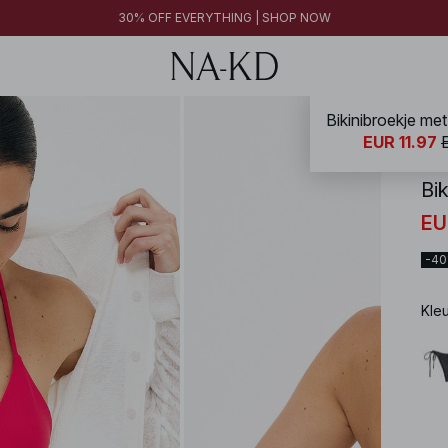
30% OFF EVERYTHING | SHOP NOW
Bikinibroekje met 
NA-
EUR 11.97
Bik
EU
-4
Kle