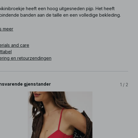
bikinibroekje heeft een hoog uitgesneden pijp. Het heeft
fbindende banden aan de taille en een volledige bekleding.
ikelnummer
s meer
:
1100-012610-0004
erials and care
ttabel
ering en retourzendingen
svarende gjenstander
1
/
2