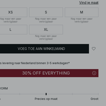
Vind je maat
XS
S
M
Nog maar een paar
Nog maar een paar
Nog maar een paar
verkrijgbaar
verkrijgbaar
verkrijgbaar
L
XL
Nog maar een paar
verkrijgbaar
VOEG TOE AAN WINKELMAND
is levering naar Nederland binnen 3-5 werkdagen*
30% OFF EVERYTHING
VORM
n
Precies op maat
Groot