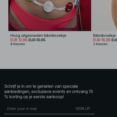
Hoog uitgesneden bikinibroekje
Bikinibroekj
EUR 13.96
EUR 19.95
EUR 16.06
EU
8 Kleuren
2 Kleuren
Schrijf je in om te genieten van speciale
aanbiedingen, exclusieve events en ontvang 15
% korting op je eerste aankoop!
SIGN UP