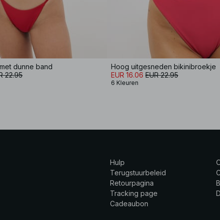
e met dunne band
Hoog uitgesneden bikinibroekje
R 22.95
EUR 16.06
EUR 22.95
6 Kleuren
Hulp
Terugstuurbeleid
C
Retourpagina
B
Tracking page
Cadeaubon