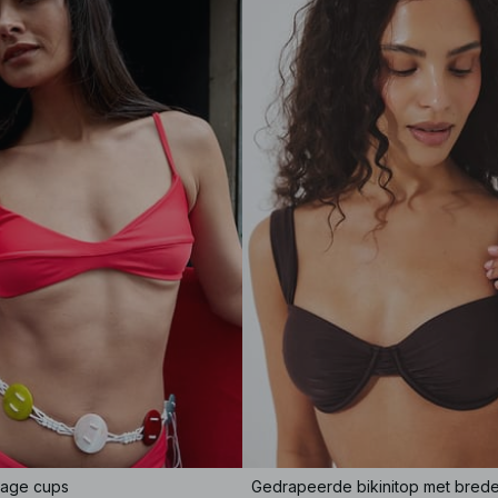
 lage cups
Gedrapeerde bikinitop met bred