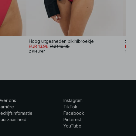
Hoog uitgesneden bikinibroekje
Spagh
EUR 13.96
EUR 19.95
EUR 
2 Kleuren
3 Kle
Over ons
Instagram
arrière
TikTok
edrijfsinformatie
Facebook
Duurzaamheid
Pinterest
YouTube