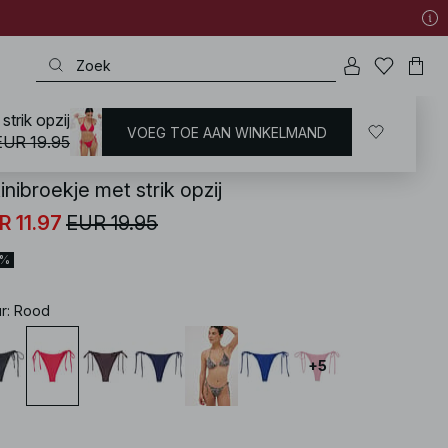
strik opzij
VOEG TOE AAN WINKELMAND
KD
/
Zwemkleding
/
Bikini's
/
Bikinibroekjes
/
Brazilian Bikinis
EUR 19.95
inibroekje met strik opzij
R 11.97
EUR 19.95
0%
ur
:
Rood
+
5