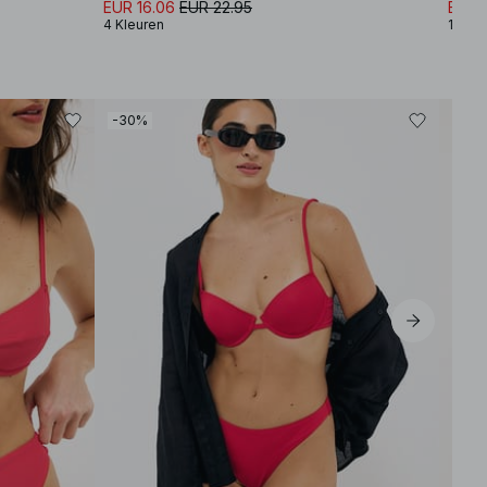
EUR 16.06
EUR 22.95
EUR 
4 Kleuren
10 Kl
-30%
-30