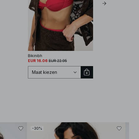
Bikinibh
Triangel bikinitop
EUR 16.06
EUR 22.95
EUR 13.77
EUR 22.95
Maat kiezen
Selecteer maat
EU 70A
EU 70B
EU 70C
-30%
-30
EU 70D