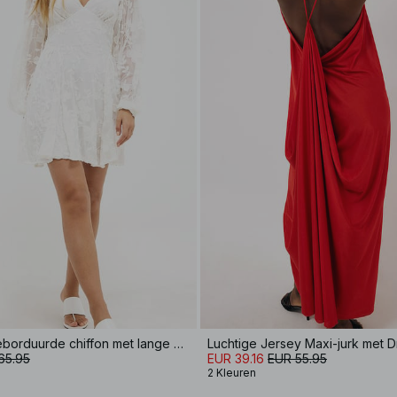
Mini-jurk van geborduurde chiffon met lange mouwen
Luchtige Jersey Maxi-jurk met D
65.95
EUR 39.16
EUR 55.95
2 Kleuren