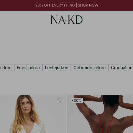
30% OFF EVERYTHING | SHOP NOW
jurken
Feestjurken
Lentejurken
Gebreide jurken
Graduation
-30%