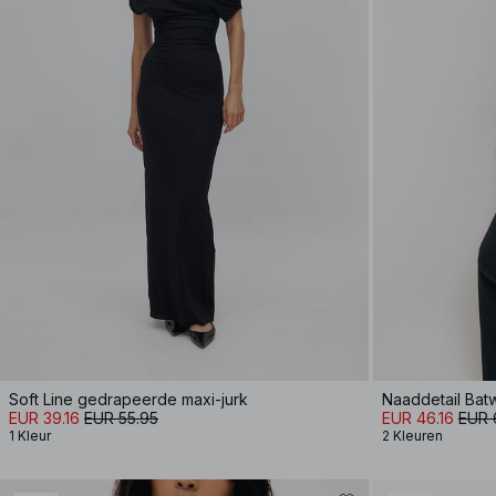
Soft Line gedrapeerde maxi-jurk
Naaddetail Batw
EUR 39.16
EUR 55.95
EUR 46.16
EUR 
1 Kleur
2 Kleuren