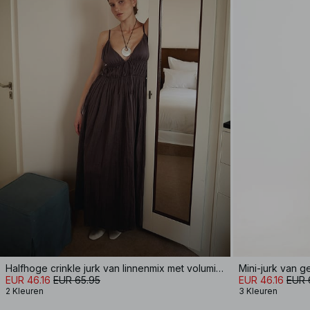
Halfhoge crinkle jurk van linnenmix met volumineuze band
EUR 46.16
EUR 65.95
EUR 46.16
EUR 
2 Kleuren
3 Kleuren