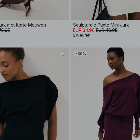
urk met Korte Mouwen
Sculpturale Punto Mini Jurk
75.95
EUR 34.96
EUR 49.95
2 Kleuren
-30%