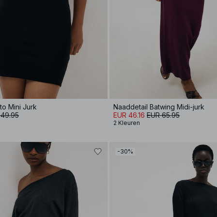
to Mini Jurk
Naaddetail Batwing Midi-jurk
 49.95
EUR 46.16
EUR 65.95
2 Kleuren
-30%