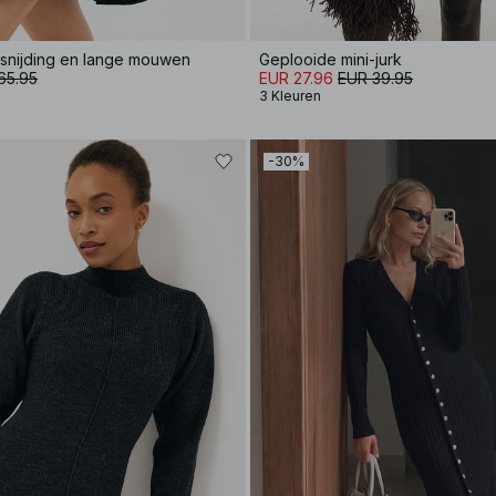
itsnijding en lange mouwen
Geplooide mini-jurk
65.95
EUR 27.96
EUR 39.95
3 Kleuren
-30%