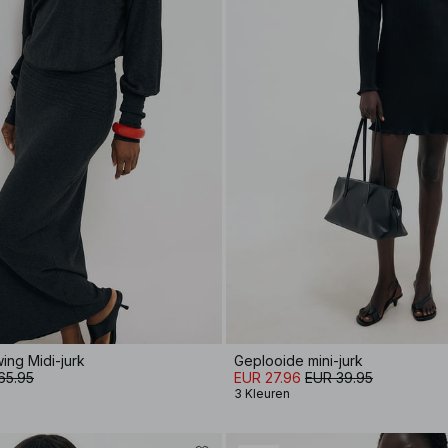
ing Midi-jurk
Geplooide mini-jurk
65.95
EUR 27.96
EUR 39.95
3 Kleuren