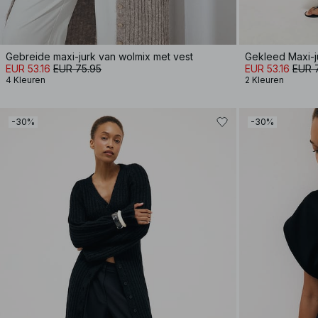
Gebreide maxi-jurk van wolmix met vest
Gekleed Maxi-j
EUR 53.16
EUR 75.95
EUR 53.16
EUR 
4 Kleuren
2 Kleuren
-30%
-30%