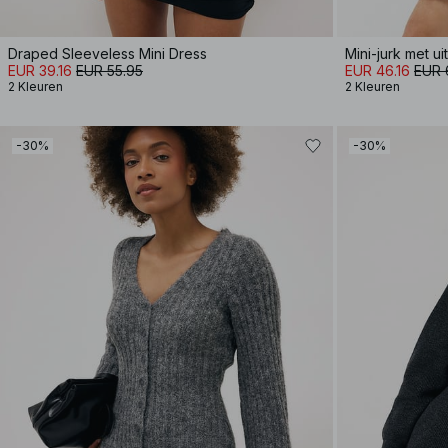
Draped Sleeveless Mini Dress
Mini-jurk met u
EUR 39.16
EUR 55.95
EUR 46.16
EUR 
2 Kleuren
2 Kleuren
-30%
-30%