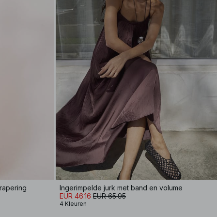
rapering
Ingerimpelde jurk met band en volume
EUR 46.16
EUR 65.95
4 Kleuren